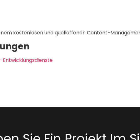
, einem kostenlosen und quelloffenen Content-Managemen
tungen
-Entwicklungsdienste
en Sie Ein Projekt Im S