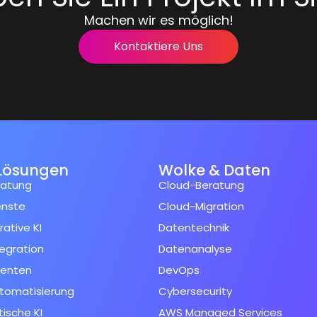
Machen wir es möglich!
Kontaktiere Uns
Lösungen
Wolke & Daten
ratung
Cloud-Beratung
enste
Cloud-Migration
ative KI
Datentechnik
tegration
Datenanalyse
genten
DevOps
tomatisierung
Cybersecurity
ische KI
AWS Managed Services