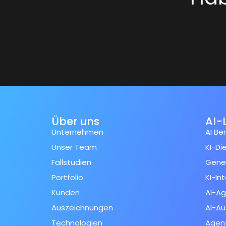
Über uns
AI-
Unternehmen
AI Be
Unser Team
KI-Di
Fallstudien
Gener
Portfolio
KI-In
Kunden
AI-A
Auszeichnungen
AI-Au
Technologien
Agent