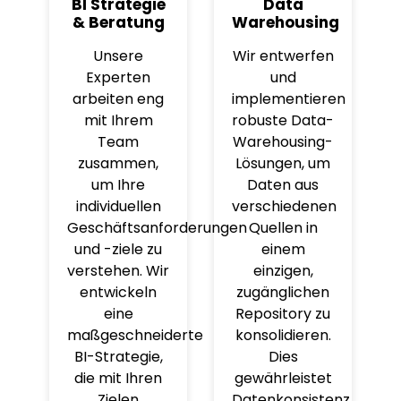
BI Strategie
Data
& Beratung
Warehousing
Unsere
Wir entwerfen
Experten
und
arbeiten eng
implementieren
mit Ihrem
robuste Data-
Team
Warehousing-
zusammen,
Lösungen, um
um Ihre
Daten aus
individuellen
verschiedenen
Geschäftsanforderungen
Quellen in
und -ziele zu
einem
verstehen. Wir
einzigen,
entwickeln
zugänglichen
eine
Repository zu
maßgeschneiderte
konsolidieren.
BI-Strategie,
Dies
die mit Ihren
gewährleistet
Zielen
Datenkonsistenz,