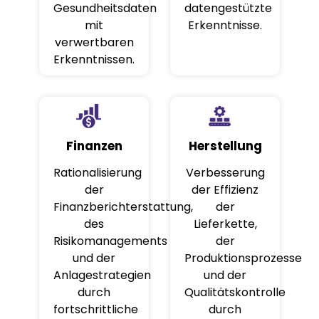
Gesundheitsdaten
datengestützte
mit
Erkenntnisse.
verwertbaren
Erkenntnissen.
Finanzen
Herstellung
Rationalisierung
Verbesserung
der
der Effizienz
Finanzberichterstattung,
der
des
Lieferkette,
Risikomanagements
der
und der
Produktionsprozesse
Anlagestrategien
und der
durch
Qualitätskontrolle
fortschrittliche
durch