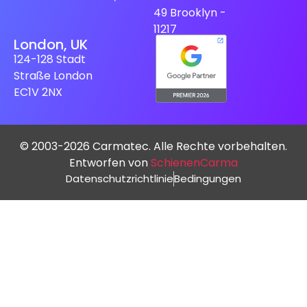
49 Brooklyn -
11217
London, UK
124-128 Stadt
Straße London
EC1V 2NX
© 2003-2026 Carmatec. Alle Rechte vorbehalten.
Entworfen von
SchienenCarma
Datenschutzrichtlinie
Bedingungen
Spanish (Spain)
Finnish
Swedish
Dutch
Japanese
French