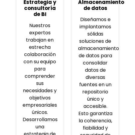
Estrategia y
Almacenamiento
consultoría
de datos
de BI
Diseñamos e
Nuestros
implantamos
expertos
sólidas
trabajan en
soluciones de
estrecha
almacenamiento
colaboración
de datos para
con su equipo
consolidar
para
datos de
comprender
diversas
sus
fuentes en un
necesidades y
repositorio
objetivos
único y
empresariales
accesible.
únicos.
Esto garantiza
Desarrollamos
la coherencia,
una
fiabilidad y
estrategia de