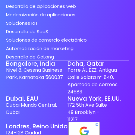
Desarrollo de aplicaciones web
Modernización de aplicaciones
Soluciones IoT
Desarrollo de SaaS
Soluciones de comercio electrónico
Automatización de marketing
Desarrollo de GoLang
Bangalore, India
Doha, Qatar
Nivel 8, Cessna Business
Torre AL EZZ, Antigua
Park, Karnataka 560037
Calle Salata nº 840,
Apartado de correos
24683
Finnish
Dubai, EAU
Nueva York, EE.UU.
Dubai Mundo Central,
172 5th Ave Suite
Swedish
Dubai
49 Brooklyn -
Dutch
11217
Londres, Reino Unido
Japanese
124-128 Ciudad