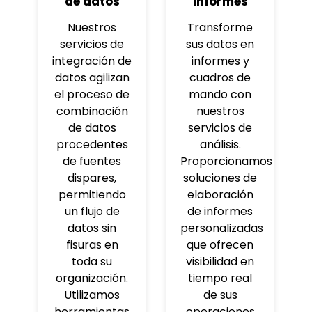
de datos
informes
Nuestros
Transforme
servicios de
sus datos en
integración de
informes y
datos agilizan
cuadros de
el proceso de
mando con
combinación
nuestros
de datos
servicios de
procedentes
análisis.
de fuentes
Proporcionamos
dispares,
soluciones de
permitiendo
elaboración
un flujo de
de informes
datos sin
personalizadas
fisuras en
que ofrecen
toda su
visibilidad en
organización.
tiempo real
Utilizamos
de sus
herramientas
operaciones