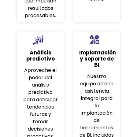
que impulsan
resultados
procesables.
Análisis
Implantación
predictivo
y soporte de
BI
Aproveche el
Nuestro
poder del
equipo ofrece
análisis
asistencia
predictivo
integral para
para anticipar
la
tendencias
implantación
futuras y
de
tomar
herramientas
decisiones
de BI, incluidas
proactivas.