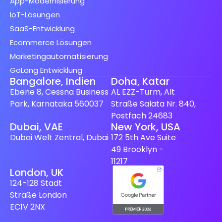
App-Modernisierung
IoT-Lösungen
SaaS-Entwicklung
Ecommerce Lösungen
Marketingautomatisierung
GoLang Entwicklung
Bangalore, Indien
Doha, Katar
Ebene 8, Cessna Business
AL EZZ-Turm, Alt
Park, Karnataka 560037
Straße Salata Nr. 840,
Postfach 24683
Spanish (Spain)
Dubai, VAE
New York, USA
Dubai Welt Zentral, Dubai
172 5th Ave Suite
Finnish
49 Brooklyn -
Swedish
11217
London, UK
Dutch
124-128 Stadt
Japanese
Straße London
French
EC1V 2NX