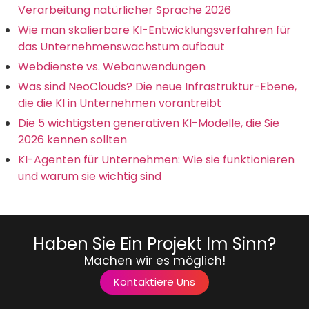
Verarbeitung natürlicher Sprache 2026
Wie man skalierbare KI-Entwicklungsverfahren für
das Unternehmenswachstum aufbaut
Webdienste vs. Webanwendungen
Was sind NeoClouds? Die neue Infrastruktur-Ebene,
die die KI in Unternehmen vorantreibt
Die 5 wichtigsten generativen KI-Modelle, die Sie
2026 kennen sollten
KI-Agenten für Unternehmen: Wie sie funktionieren
und warum sie wichtig sind
Haben Sie Ein Projekt Im Sinn?
Machen wir es möglich!
Kontaktiere Uns