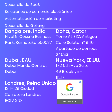
Desarrollo de SaaS
Soluciones de comercio electrónico
Automatización de marketing
Desarrollo de GoLang
Bangalore, India
Doha, Qatar
Nivel 8, Cessna Business
Torre AL EZZ, Antigua
Park, Karnataka 560037
Calle Salata nº 840,
Apartado de correos
24683
Finnish
Dubai, EAU
Nueva York, EE.UU.
Dubai Mundo Central,
172 5th Ave Suite
Swedish
Dubai
49 Brooklyn -
Dutch
11217
Londres, Reino Unido
Japanese
124-128 Ciudad
German
Carretera Londres
French
EC1V 2NX
Italian