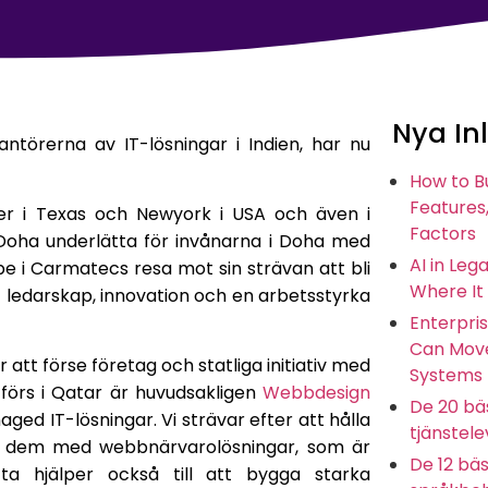
Nya In
ntörerna av IT-lösningar i Indien, har nu
How to B
Features,
ster i Texas och Newyork i USA och även i
Factors
 i Doha underlätta för invånarna i Doha med
AI in Leg
e i Carmatecs resa mot sin strävan att bli
Where It
 ledarskap, innovation och en arbetsstyrka
Enterpris
Can Move
 att förse företag och statliga initiativ med
Systems
utförs i Qatar är huvudsakligen
Webbdesign
De 20 bäs
ged IT-lösningar. Vi strävar efter att hålla
tjänstel
e dem med webbnärvarolösningar, som är
De 12 bäs
tta hjälper också till att bygga starka