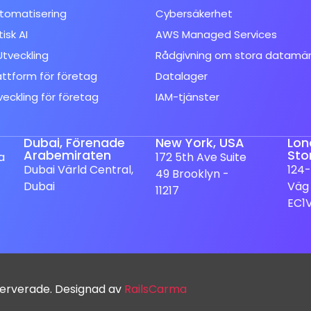
tomatisering
Cybersäkerhet
isk AI
AWS Managed Services
tveckling
Rådgivning om stora datamä
attform för företag
Datalager
veckling för företag
IAM-tjänster
Dubai, Förenade
New York, USA
Lon
Arabemiraten
Sto
a
172 5th Ave Suite
Dubai Värld Central,
124-
49 Brooklyn -
Dubai
Väg
11217
EC1
serverade. Designad av
RailsCarma