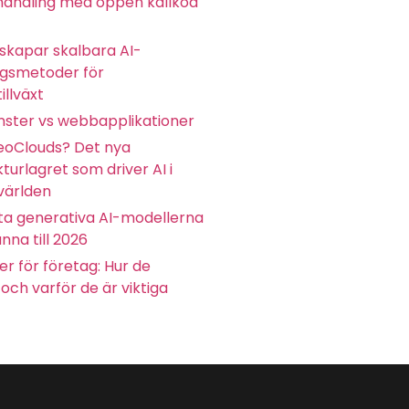
andling med öppen källkod
skapar skalbara AI-
ngsmetoder för
illväxt
ster vs webbapplikationer
eoClouds? Det nya
kturlagret som driver AI i
världen
ta generativa AI-modellerna
nna till 2026
r för företag: Hur de
och varför de är viktiga