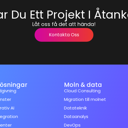
r Du Ett Projekt I Åtan
Låt oss få det att hända!
Kontakta Oss
lösningar
Moln & data
dgivning
Cloud Consulting
änster
Migration till molnet
ativ AI
Datateknik
tegration
Dataanalys
enter
DevOps