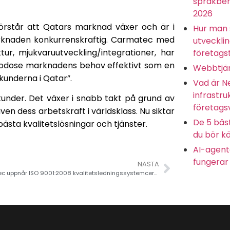
språkbeh
2026
förstår att Qatars marknad växer och är i
Hur man 
marknaden konkurrenskraftig. Carmatec med
utveckli
ur, mjukvaruutveckling/integrationer, har
företagst
lgodose marknadens behov effektivt som en
Webbtjän
kunderna i Qatar”.
Vad är N
infrastru
a kunder. Det växer i snabb takt på grund av
företags
även dess arbetskraft i världsklass. Nu siktar
De 5 bäs
bästa kvalitetslösningar och tjänster.
du bör kä
AI-agente
fungerar 
NÄSTA
Carmatec uppnår ISO 9001:2008 kvalitetsledningssystemcertifiering