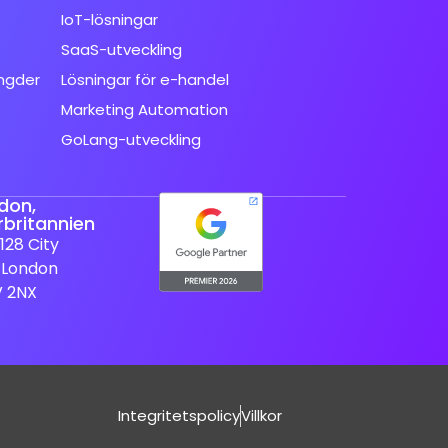
IoT-lösningar
SaaS-utveckling
ngder
Lösningar för e-handel
Marketing Automation
GoLang-utveckling
don,
rbritannien
128 City
 London
V 2NX
Integritetspolicy
Villkor