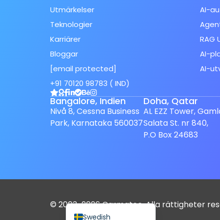
Utmärkelser
AI-au
Teknologier
Agent
Karriärer
RAG U
Bloggar
AI-pl
[email protected]
AI-ut
Spanish (Spain)
+91 70120 98783 ( IND)
Finnish
Bangalore, Indien
Doha, Qatar
Dutch
Nivå 8, Cessna Business
AL EZZ Tower, Gaml
Japanese
Park, Karnataka 560037
Salata St. nr 840,
P.O Box 24683
German
French
Italian
Spanish (Mexico)
English
© 2003-2026 Carmatec. Alla rättigheter re
Swedish