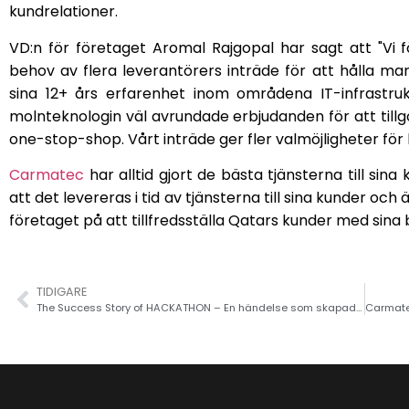
kundrelationer.
VD:n för företaget Aromal Rajgopal har sagt att "Vi 
behov av flera leverantörers inträde för att hålla 
sina 12+ års erfarenhet inom områdena IT-infrastrukt
molnteknologin väl avrundade erbjudanden för att til
one-stop-shop. Vårt inträde ger fler valmöjligheter för 
Carmatec
har alltid gjort de bästa tjänsterna till sin
att det levereras i tid av tjänsterna till sina kunder och 
företaget på att tillfredsställa Qatars kunder med sina 
TIDIGARE
The Success Story of HACKATHON – En händelse som skapade kreativitet