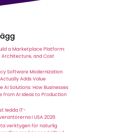
lägg
uild a Marketplace Platform:
 Architecture, and Cost
acy Software Modernization:
 Actually Adds Value
e AI Solutions: How Businesses
 from AI Ideas to Production
t ledda IT-
everantörerna i USA 2026
ta verktygen för naturlig