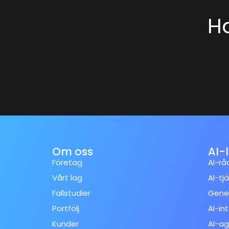
Ha
Om oss
AI-
Företag
AI-rå
Vårt lag
AI-tj
Fallstudier
Gener
Portfölj
AI-in
Kunder
AI-ag