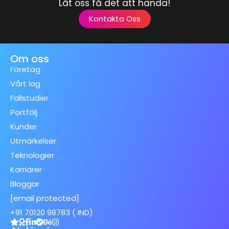
Låt oss få det att hända!
Kontakta Oss
Om oss
Företag
Vårt lag
Fallstudier
Portfölj
Kunder
Utmärkelser
Teknologier
Karriärer
Bloggar
[email protected]
+91 70120 98783 ( IND)