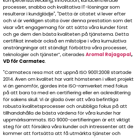
kompetensutveckling, innovation, kundcentrerade
processer, snabba och kvalitativa IT-lösningar som
resulterar i kundglädje", "Detta är citatet vi lever efter
och vi är verkligen stolta över denna prestation som det
visar vårt engagemang för att sätta våra kunder först
och ge dem den bästa kvaliteten på tjänsterna. Detta
certifikat innebär också en milstolpe i våra kumulativa
ansträngningar att ständigt förbättra våra processer,
teknologier och tjänster”, citerades
Aromal Rajagopal
,
VD för Carmatec
.
"Carmatecs resa mot att uppnå ISO 9001:2008 startade
2014. Även om kvalitet har varit hörnstenen i vilket projekt
vi än genomför, gjordes inte ISO-ramverket med fokus
på att bara ta med en certifiering eller en ackreditering
för sakens skull. Vi är glada över att våra befintliga
robusta kvalitetsprocesser och orubbliga fokus på att
tillhandahålla de bästa värdena för våra kunder har
uppmärksammats. ISO 9000-certifieringen är ett viktigt
steg för att försäkra våra kunder och intressenter att de
kommer att fortsätta att få utmärkta tjänster och