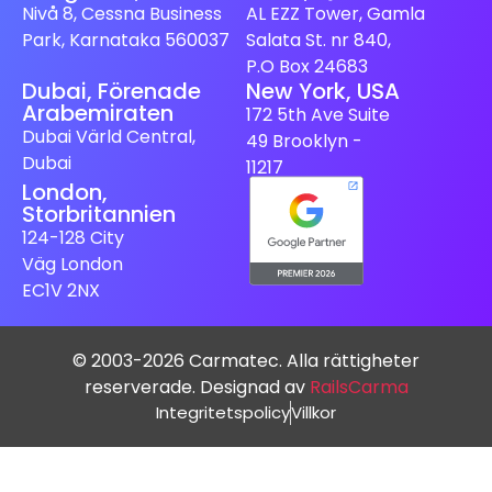
Nivå 8, Cessna Business
AL EZZ Tower, Gamla
Park, Karnataka 560037
Salata St. nr 840,
P.O Box 24683
Dubai, Förenade
New York, USA
Arabemiraten
172 5th Ave Suite
Dubai Värld Central,
49 Brooklyn -
Dubai
11217
London,
Storbritannien
124-128 City
Väg London
EC1V 2NX
© 2003-2026 Carmatec. Alla rättigheter
reserverade. Designad av
RailsCarma
Integritetspolicy
Villkor