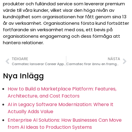
produkter och fulländad service som levererar premium
värde till våra kunder, vilket visar den höga nivån av
kundnöjdhet som organisationen har fått genom sina 13
år av verksamhet. Organisationens första kund fortsätter
fortfarande sin verksamhet med oss, ett bevis på
organisationens engagemang och dess förmåga att
hantera relationer.
TIDIGARE
NÄSTA
Carmatec lanserar Career App på Google Play Store
Carmatec firar ännu en framgångsrik lansering med QIC Insurance Portal
Nya Inlägg
How to Build a Marketplace Platform: Features,
Architecture, and Cost Factors
AI in Legacy Software Modernization: Where It
Actually Adds Value
Enterprise AI Solutions: How Businesses Can Move
from AI Ideas to Production Systems