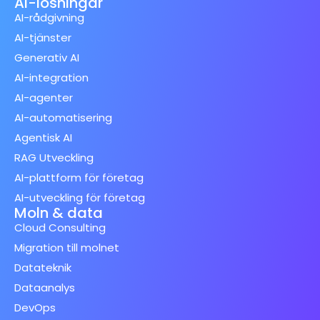
AI-lösningar
AI-rådgivning
AI-tjänster
Generativ AI
AI-integration
AI-agenter
AI-automatisering
Agentisk AI
RAG Utveckling
AI-plattform för företag
AI-utveckling för företag
Moln & data
Cloud Consulting
Migration till molnet
Datateknik
Dataanalys
DevOps