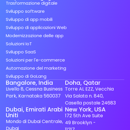
Trasformazione digitale
Sviluppo software
Sviluppo di app mobili
Sviluppo di applicazioni Web
Modernizzazione delle app
Soluzioni IoT
Sviluppo SaaS
Soluzioni per l'e-commerce
Automazione del marketing
Sviluppo di GoLang
Bangalore, India
Doha, Qatar
Livello 8, Cessna Business
Torre AL EZZ, Vecchia
Park, Karnataka 560037
Via Salata n. 840,
Casella postale 24683
Spanish (Spain)
Dubai, Emirati Arabi
New York, USA
Uniti
172 5th Ave Suite
Finnish
Mondo di Dubai Centrale,
49 Brooklyn -
Swedish
Dubai
11217