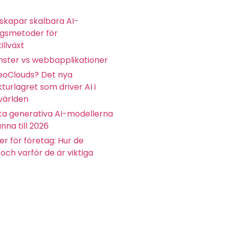
skapar skalbara AI-
ngsmetoder för
illväxt
ster vs webbapplikationer
eoClouds? Det nya
kturlagret som driver AI i
världen
ta generativa AI-modellerna
nna till 2026
r för företag: Hur de
och varför de är viktiga