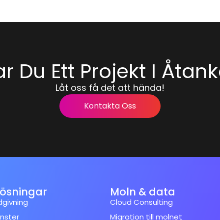
r Du Ett Projekt I Åtan
Låt oss få det att hända!
Kontakta Oss
lösningar
Moln & data
dgivning
Cloud Consulting
änster
Migration till molnet