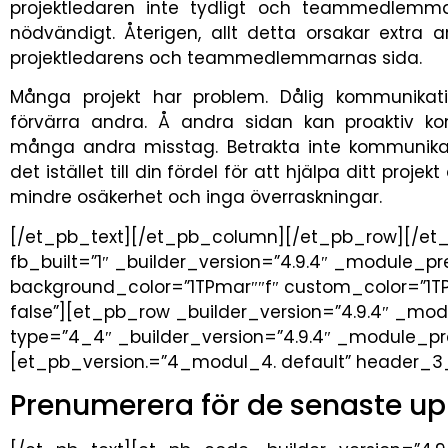
projektledaren inte tydligt och teammedlemm
nödvändigt. Återigen, allt detta orsakar extra 
projektledarens och teammedlemmarnas sida.
Många projekt har problem. Dålig kommunika
förvärra andra. Å andra sidan kan proaktiv kom
många andra misstag. Betrakta inte kommunika
det istället till din fördel för att hjälpa ditt proj
mindre osäkerhet och inga överraskningar.
[/et_pb_text][/et_pb_column][/et_pb_row][/et
fb_built=”1″ _builder_version=”4.9.4″ _module_pr
background_color=”1TPmar″″f″ custom_color=”1T
false”][et_pb_row _builder_version=”4.9.4″ _mo
type=”4_4″ _builder_version=”4.9.4″ _module_pr
[et_pb_version.=”4_modul_4. default” header_3_
Prenumerera för de senaste u