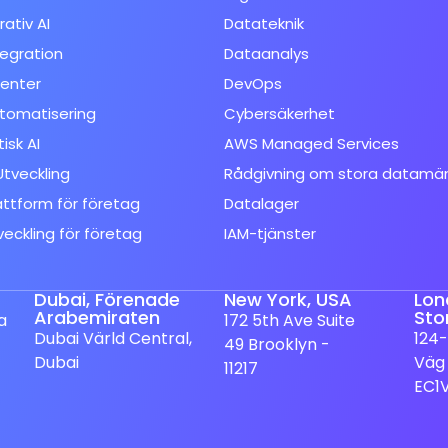
ativ AI
Datateknik
tegration
Dataanalys
enter
DevOps
tomatisering
Cybersäkerhet
isk AI
AWS Managed Services
tveckling
Rådgivning om stora datamä
attform för företag
Datalager
veckling för företag
IAM-tjänster
Dubai, Förenade
New York, USA
Lon
Arabemiraten
Sto
a
172 5th Ave Suite
Dubai Värld Central,
124-
49 Brooklyn -
Dubai
Väg
11217
EC1