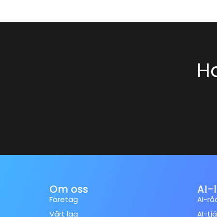
Ha
Om oss
AI-
Företag
AI-rå
Vårt lag
AI-tj