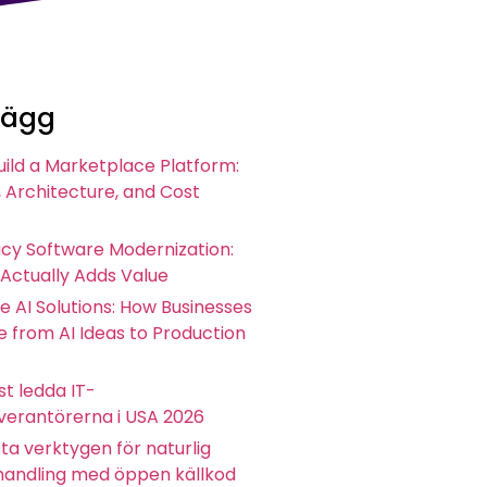
lägg
uild a Marketplace Platform:
 Architecture, and Cost
acy Software Modernization:
 Actually Adds Value
e AI Solutions: How Businesses
 from AI Ideas to Production
t ledda IT-
everantörerna i USA 2026
ta verktygen för naturlig
andling med öppen källkod