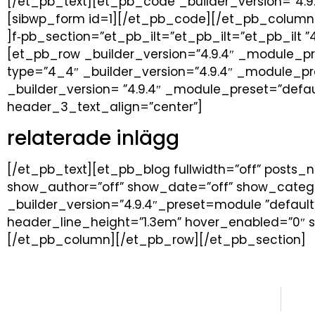
[/et_pb_text][et_pb_code _builder_version=”4.9
[sibwp_form id=1][/et_pb_code][/et_pb_column
]f‑pb_section=”et_pb_ilt=”et_pb_ilt=”et_pb_ilt ”
[et_pb_row _builder_version=”4.9.4″ _module_p
type=”4_4″ _builder_version=”4.9.4″ _module_pr
_builder_version= ”4.9.4″ _module_preset=”defau
header_3_text_align=”center”]
relaterade inlägg
[/et_pb_text][et_pb_blog fullwidth=”off” posts_
show_author=”off” show_date=”off” show_catego
_builder_version=”4.9.4″_preset=module ”default
header_line_height=”1.3em” hover_enabled=”0″ s
[/et_pb_column][/et_pb_row][/et_pb_section]