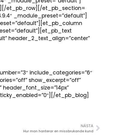
.4″ _module_preset=”default”]
][/et_pb_row][/et_pb_section=
4.9.4″ _module_preset=”default”]
reset=”default”][et_pb_column
eset=”default”][et_pb_text
lt” header_2_text_align=”center”
number=”3″ include_categories=”6″
ries=”off” show_excerpt=”off”
” header_font_size=”14px”
ticky_enabled=”0″][/et_pb_blog]
NÄSTA
Hur man hanterar en missbrukande kund