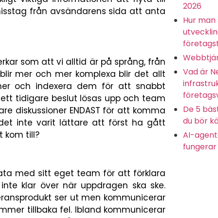
2026
 misstag från avsändarens sida att anta
Hur man 
utveckli
företagst
Webbtjän
kar som att vi alltid är på språng, från
Vad är N
blir mer och mer komplexa blir det allt
infrastru
oner och indexera dem för att snabbt
företags
 sett tidigare beslut lösas upp och team
De 5 bäs
re diskussioner ENDAST för att komma
du bör kä
det inte varit lättare att först ha gått
 kom till?
AI-agente
fungerar 
ata med sitt eget team för att förklara
 inte klar över när uppdragen ska ske.
everansprodukt ser ut men kommunicerar
 kommer tillbaka fel. Ibland kommunicerar