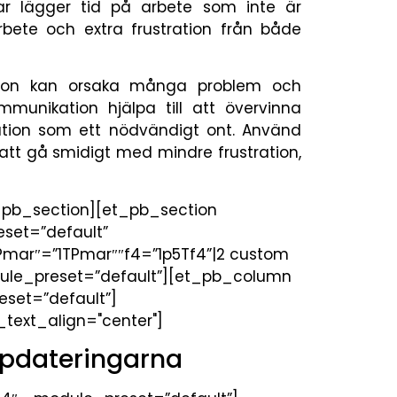
ar lägger tid på arbete som inte är
arbete och extra frustration från både
tion kan orsaka många problem och
munikation hjälpa till att övervinna
tion som ett nödvändigt ont. Använd
ekt att gå smidigt med mindre frustration,
_pb_section][et_pb_section
eset=”default”
Pmar″=”1TPmar″″f4=”1p5Tf4”|2 custom
dule_preset=”default”][et_pb_column
eset=”default”]
text_align="center"]
ppdateringarna