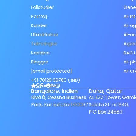
Fallstudier
Gener
Portfölj
AI-in
Kunder
AI-ag
Utmärkelser
AI-au
Teknologier
Agent
Karriärer
RAG U
Bloggar
AI-pl
[email protected]
AI-ut
Spanish (Spain)
+91 70120 98783 ( IND)
Finnish
Bangalore, Indien
Doha, Qatar
Dutch
Nivå 8, Cessna Business
AL EZZ Tower, Gaml
Park, Karnataka 560037
Salata St. nr 840,
Japanese
P.O Box 24683
German
French