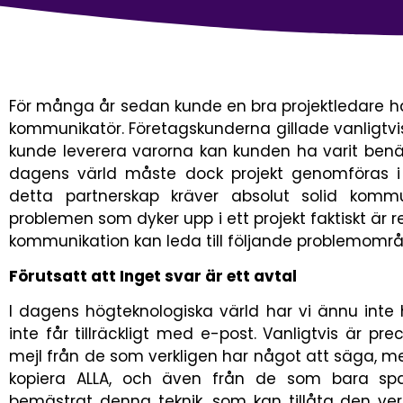
För många år sedan kunde en bra projektledare 
kommunikatör. Företagskunderna gillade vanligtvi
kunde leverera varorna kan kunden ha varit benä
dagens värld måste dock projekt genomföras 
detta partnerskap kräver absolut solid kom
problemen som dyker upp i ett projekt faktiskt är 
kommunikation kan leda till följande problemomr
Förutsatt att Inget svar är ett avtal
I dagens högteknologiska värld har vi ännu inte
inte får tillräckligt med e-post. Vanligtvis är 
mejl från de som verkligen har något att säga, me
kopiera ALLA, och även från de som bara sp
bemästrat denna teknik, som kan tillåta den verkli