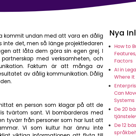
Nya In
ha kommit undan med att vara en dålig
s inte det, men så länge projektledaren
How to B
gen att låta dem göra sin egen grej. I
Features,
i partnerskap med verksamheten, och
Factors
munikation. Faktum är att många av
AI in Leg
resultatet av dålig kommunikation. Dålig
Where It
åden.
Enterpris
Can Move
Systems
 hittat en person som klagar på att de
De 20 bäs
precis tvärtom sant. Vi bombarderas med
tjänstel
n tyvärr från personer som har lust att
De 12 bäs
ammar. Vi som kultur har ännu inte
språkbeh
gt viktiga informationen att flyta till