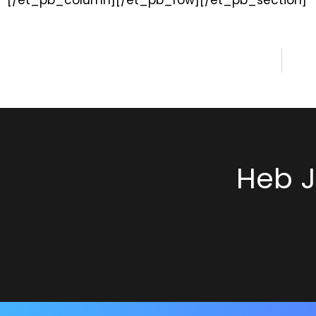
[/et_pb_column][/et_pb_row][/et_pb_section]
Heb J