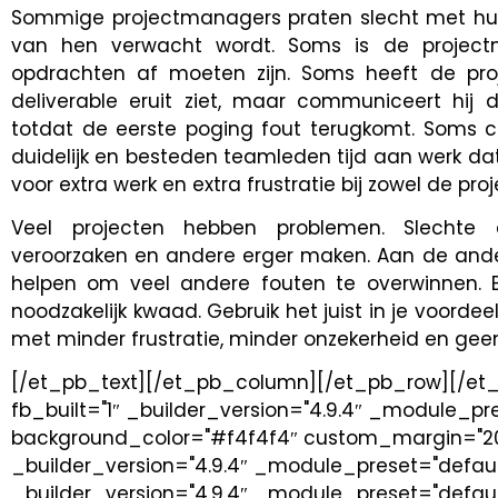
Sommige projectmanagers praten slecht met hun
van hen verwacht wordt. Soms is de projectm
opdrachten af moeten zijn. Soms heeft de pr
deliverable eruit ziet, maar communiceert hij
totdat de eerste poging fout terugkomt. Soms 
duidelijk en besteden teamleden tijd aan werk dat 
voor extra werk en extra frustratie bij zowel de p
Veel projecten hebben problemen. Slechte
veroorzaken en andere erger maken. Aan de and
helpen om veel andere fouten te overwinnen.
noodzakelijk kwaad. Gebruik het juist in je voordee
met minder frustratie, minder onzekerheid en gee
[/et_pb_text][/et_pb_column][/et_pb_row][/et
fb_built="1″ _builder_version="4.9.4″ _module_pr
background_color="#f4f4f4″ custom_margin="20px
_builder_version="4.9.4″ _module_preset="defa
_builder_version="4.9.4″ _module_preset="defaul