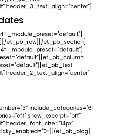
t" header_3_text_align="center"]
pdates
.4″ _module_preset="default"]
][/et_pb_row][/et_pb_section]
9.4″ _module_preset="default"]
reset="default"][et_pb_column
eset="default"][et_pb_text
t" header_2_text_align="center"
number="3″ include_categories="6″
ies="off" show_excerpt="off"
t" header_font_size="14px"
ticky_enabled="0″][/et_pb_blog]