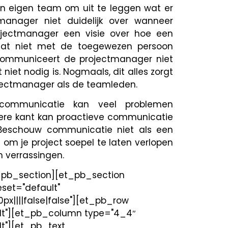
 eigen team om uit te leggen wat er
anager niet duidelijk over wanneer
ojectmanager een visie over hoe een
 dat niet met de toegewezen persoon
communiceert de projectmanager niet
niet nodig is. Nogmaals, dit alles zorgt
rojectmanager als de teamleden.
 communicatie kan veel problemen
ere kant kan proactieve communicatie
 Beschouw communicatie niet als een
l om je project soepel te laten verlopen
n verrassingen.
_pb_section][et_pb_section
eset="default"
||||false|false"][et_pb_row
ult"][et_pb_column type="4_4″
t"][et_pb_text