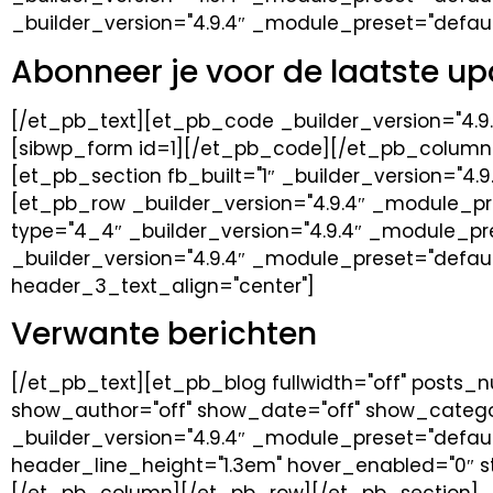
_builder_version="4.9.4″ _module_preset="defaul
Abonneer je voor de laatste u
[/et_pb_text][et_pb_code _builder_version="4.9
[sibwp_form id=1][/et_pb_code][/et_pb_column
[et_pb_section fb_built="1″ _builder_version="4.
[et_pb_row _builder_version="4.9.4″ _module_p
type="4_4″ _builder_version="4.9.4″ _module_pr
_builder_version="4.9.4″ _module_preset="defaul
header_3_text_align="center"]
Verwante berichten
[/et_pb_text][et_pb_blog fullwidth="off" posts_
show_author="off" show_date="off" show_categor
_builder_version="4.9.4″ _module_preset="defaul
header_line_height="1.3em" hover_enabled="0″ s