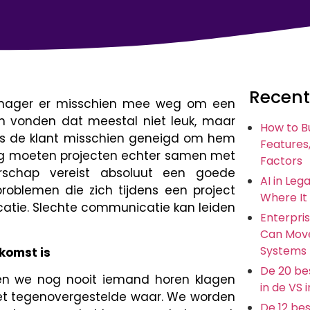
Recent
anager er misschien mee weg om een
ten vonden dat meestal niet leuk, maar
How to B
as de klant misschien geneigd om hem
Features,
aag moeten projecten echter samen met
Factors
erschap vereist absoluut een goede
AI in Leg
roblemen die zich tijdens een project
Where It
catie. Slechte communicatie kan leiden
Enterpris
Can Move
Systems
komst is
De 20 bes
ben we nog nooit iemand horen klagen
in de VS 
t het tegenovergestelde waar. We worden
De 12 be