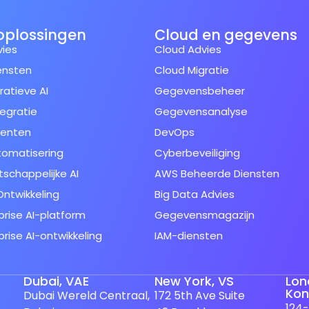
oplossingen
Cloud en gegevens
vies
Cloud Advies
ensten
Cloud Migratie
atieve AI
Gegevensbeheer
tegratie
Gegevensanalyse
genten
DevOps
tomatisering
Cyberbeveiliging
schappelijke AI
AWS Beheerde Diensten
ntwikkeling
Big Data Advies
prise AI-platform
Gegevensmagazijn
prise AI-ontwikkeling
IAM-diensten
Dubai, VAE
New York, VS
Lon
Koni
Dubai Wereld Centraal,
172 5th Ave Suite
124-