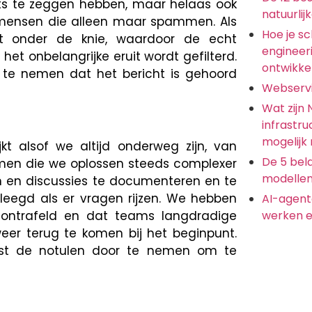
ts te zeggen hebben, maar helaas ook
natuurlij
 mensen die alleen maar spammen. Als
Hoe je s
t onder de knie, waardoor de echt
engineer
het onbelangrijke eruit wordt gefilterd.
ontwikkel
 te nemen dat het bericht is gehoord
Webserv
Wat zijn
infrastru
mogelijk
kt alsof we altijd onderweg zijn, van
De 5 bela
men die we oplossen steeds complexer
modellen
en en discussies te documenteren en te
eegd als er vragen rijzen. We hebben
AI-agent
ontrafeld en dat teams langdradige
werken e
er terug te komen bij het beginpunt.
rst de notulen door te nemen om te