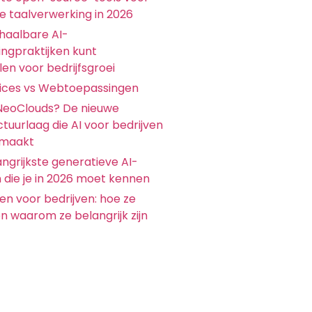
ke taalverwerking in 2026
chaalbare AI-
ingpraktijken kunt
en voor bedrijfsgroei
ices vs Webtoepassingen
 NeoClouds? De nieuwe
ctuurlaag die AI voor bedrijven
 maakt
ngrijkste generatieve AI-
 die je in 2026 moet kennen
en voor bedrijven: hoe ze
n waarom ze belangrijk zijn