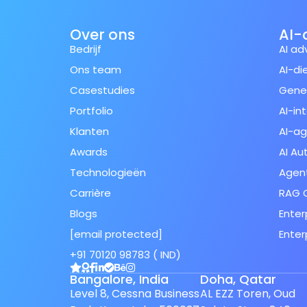
Over ons
AI-
Bedrijf
AI ad
Ons team
AI-di
Casestudies
Gener
Portfolio
AI-in
Klanten
AI-a
Awards
AI Au
Technologieën
Agent
Carrière
RAG O
Blogs
Enter
[email protected]
Enter
Spanish (Spain)
+91 70120 98783 ( IND)
Finnish
Bangalore, India
Doha, Qatar
Swedish
Level 8, Cessna Business
AL EZZ Toren, Oud
Japanese