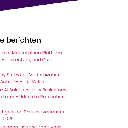
e berichten
uild a Marketplace Platform:
 Architecture, and Cost
acy Software Modernization:
 Actually Adds Value
e AI Solutions: How Businesses
 from AI Ideas to Production
t geleide IT-dienstverleners
in 2026
ste open-source-tools voor