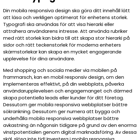
Din mobila responsiva design ska göra ditt innehåll lätt
att läsa och verkligen optimerat för enhetens storlek.
Typografi ska användas för att visa hierarki eller
attrahera användarens intresse. Att använda rubriker
med rätt storlek kan bidra till att skapa stor hierarki på
sidor och rätt teckenstorlek för moderna enheters
skärmstorlekar kan skapa en mycket engagerande
upplevelse för dina användare.
Med shopping och sociala medier via mobilen på
frammarsch, kan en mobil responsiv design, om den
implementeras effektivt, på din webbplats, påverka
användarupplevelsen och engagemanget och därmed
skapa potentiella leads eller kunder för ditt företag.
Dessutom ger mobila responsiva webbplatser bättre
sökrankning. Dessutom ger numera att bygga och
underhålla mobila responsiva webbplatser bättre
avkastning än någonsin tidigare på grund av den enorma
vinstpotentialen genom digital marknadsföring. Av dessa
skäl, slösa inte tid! Investera i mobila responsiva