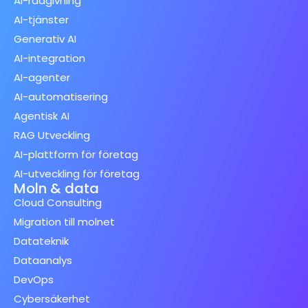
AI-rådgivning
AI-tjänster
Generativ AI
AI-integration
AI-agenter
AI-automatisering
Agentisk AI
RAG Utveckling
AI-plattform för företag
AI-utveckling för företag
Moln & data
Cloud Consulting
Migration till molnet
Datateknik
Dataanalys
DevOps
Cybersäkerhet