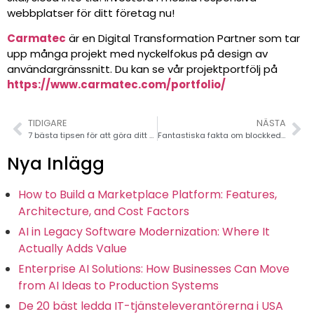
webbplatser för ditt företag nu!
Carmatec
är en Digital Transformation Partner som tar
upp många projekt med nyckelfokus på design av
användargränssnitt. Du kan se vår projektportfölj på
https://www.carmatec.com/portfolio/
TIDIGARE
NÄSTA
7 bästa tipsen för att göra ditt nyhetsbrev mer klickbart
Fantastiska fakta om blockkedjeadoption
Nya Inlägg
How to Build a Marketplace Platform: Features,
Architecture, and Cost Factors
AI in Legacy Software Modernization: Where It
Actually Adds Value
Enterprise AI Solutions: How Businesses Can Move
from AI Ideas to Production Systems
De 20 bäst ledda IT-tjänsteleverantörerna i USA