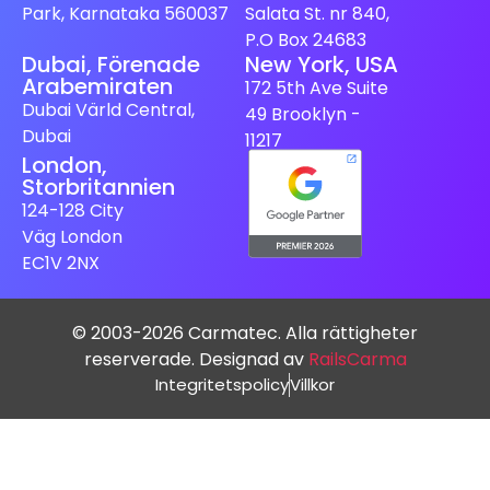
Park, Karnataka 560037
Salata St. nr 840,
P.O Box 24683
Dubai, Förenade
New York, USA
Arabemiraten
172 5th Ave Suite
Dubai Värld Central,
49 Brooklyn -
Dubai
11217
London,
Storbritannien
124-128 City
Väg London
EC1V 2NX
© 2003-2026 Carmatec. Alla rättigheter
reserverade. Designad av
RailsCarma
Integritetspolicy
Villkor