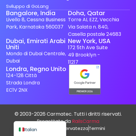
Sviluppo di GoLang
Bangalore, India
Doha, Qatar
Livello 8, Cessna Business
Torre AL EZZ, Vecchia
Park, Karnataka 560037
Via Salata n. 840,
Casella postale 24683
Spanish (Spain)
Dubai, Emirati Arabi
New York, USA
Uniti
172 5th Ave Suite
Finnish
Mondo di Dubai Centrale,
49 Brooklyn -
Swedish
Dubai
11217
Londra, Regno Unito
Dutch
124-128 Città
Japanese
Strada Londra
German
EC1V 2NX
French
Spanish (Mexico)
© 2003-2026 Carmatec. Tutti i diritti riservati.
English
Progettato da
RailsCarma
politica sulla riservatezza
Termini
Italian