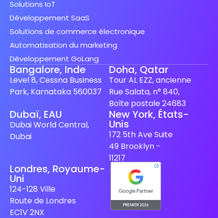
Solutions IoT
Développement SaaS
Solutions de commerce électronique
Automatisation du marketing
Développement GoLang
Bangalore, Inde
Doha, Qatar
Level 8, Cessna Business
Tour AL EZZ, ancienne
Park, Karnataka 560037
Rue Salata, n° 840,
Boîte postale 24683
Dubaï, EAU
New York, États-
Unis
Spanish (Spain)
Dubai World Central,
172 5th Ave Suite
Dubai
Finnish
49 Brooklyn -
Swedish
11217
Londres, Royaume-
Dutch
Uni
Japanese
124-128 Ville
Route de Londres
German
EC1V 2NX