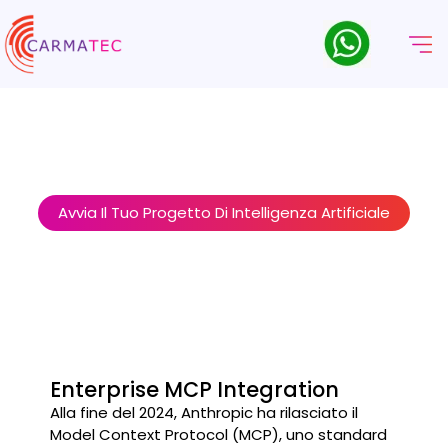
Servizi Di Integrazione MCP
Il Model Context Protocol sta diventando lo standard
universale per collegare l'IA ai sistemi aziendali. Realizziamo
integrazioni MCP che rendono la vostra infrastruttura AI
interoperabile, estensibile e a prova di futuro.
Avvia Il Tuo Progetto Di Intelligenza Artificiale
Enterprise MCP Integration
Alla fine del 2024, Anthropic ha rilasciato il
Model Context Protocol (MCP), uno standard