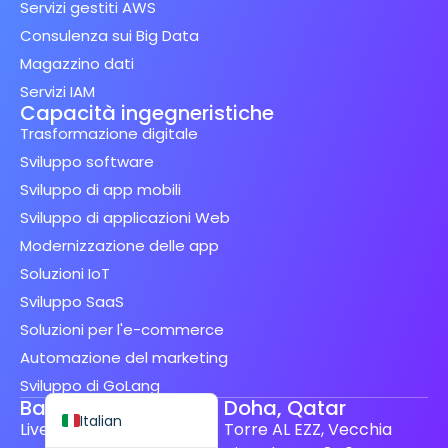
Servizi gestiti AWS
Consulenza sui Big Data
Magazzino dati
Servizi IAM
Capacità ingegneristiche
Spanish (Spain)
Trasformazione digitale
Finnish
Sviluppo software
Sviluppo di app mobili
Swedish
Sviluppo di applicazioni Web
Dutch
Modernizzazione delle app
Japanese
Soluzioni IoT
German
Sviluppo SaaS
French
Soluzioni per l'e-commerce
Spanish (Mexico)
Automazione del marketing
Sviluppo di GoLang
English
Bangalore, India
Doha, Qatar
Italian
Livello 8, Cessna Business
Torre AL EZZ, Vecchia