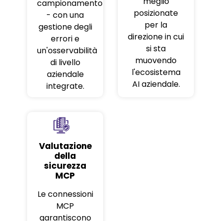
meglio
campionamento
posizionate
- con una
per la
gestione degli
direzione in cui
errori e
si sta
un'osservabilità
muovendo
di livello
l'ecosistema
aziendale
AI aziendale.
integrate.
Valutazione
della
sicurezza
MCP
Le connessioni
MCP
garantiscono