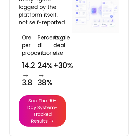
logged by the
platform itself,
not self-reported.
Ore
Percentuale
Avg
per
di
deal
proposta
vittorie
size
14.2
24%
+30%
→
→
3.8
38%
See The 90-
Day System-
Tracked
Results ->