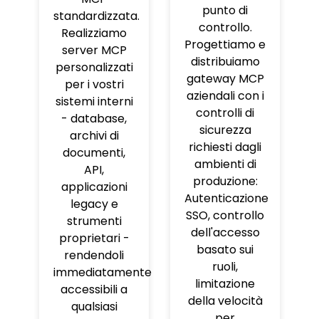
punto di
standardizzata.
controllo.
Realizziamo
Progettiamo e
server MCP
distribuiamo
personalizzati
gateway MCP
per i vostri
aziendali con i
sistemi interni
controlli di
- database,
sicurezza
archivi di
richiesti dagli
documenti,
ambienti di
API,
produzione:
applicazioni
Autenticazione
legacy e
SSO, controllo
strumenti
dell'accesso
proprietari -
basato sui
rendendoli
ruoli,
immediatamente
limitazione
accessibili a
della velocità
qualsiasi
per