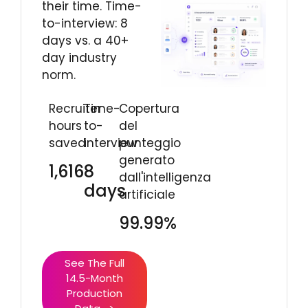
their time. Time-
to-interview: 8
days vs. a 40+
day industry
norm.
Recruiter
Time-
Copertura
hours
to-
del
saved
interview
punteggio
generato
1,616
8
dall'intelligenza
days
artificiale
99.99%
See The Full
14.5-Month
Production