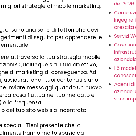
del 2026
igliori strategie di mobile marketing.
Come svi
ingegneria
crescita 
 ci sono una serie di fattori che devi
Servizi 
ggerimenti di seguito per apprendere le
Cosa sono
lementarle.
infrastru
ere attraverso la tua strategia mobile.
aziendal
zioni? Qualunque sia il tuo obiettivo,
I 5 model
gne di marketing di conseguenza. Ad
conoscer
, assicurati che i tuoi contenuti siano
Agenti di 
oi anche inviare messaggi quando un nuovo
aziende:
cerca cosa fluttua nel tuo mercato e
sono imp
 e la frequenza.
 o del tuo sito web sia incentrato
e speciali. Tieni presente che, a
ralmente hanno molto spazio da