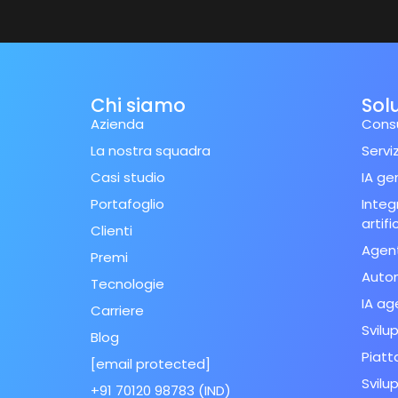
Chi siamo
Solu
Azienda
Consu
La nostra squadra
Serviz
Casi studio
IA ge
Portafoglio
Integ
artifi
Clienti
Agent
Premi
Auto
Tecnologie
IA ag
Carriere
Svilu
Blog
Piatt
[email protected]
Svilup
+91 70120 98783 (IND)
Spanish (Spain)