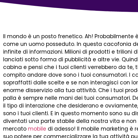
Il mondo è un posto frenetico. Ah! Probabilmente
come un uomo posseduto. In questa cacofonia de
infinite di informazioni. Milioni di prodotti e trilio
lanciati sotto forma di pubblicità e altre vie. Quind
cabina e pensi che i tuoi clienti verrebbero da te, 
compito andare dove sono i tuoi consumatori. I c
sopraffatti dalle scelte e se non interagisci con lor
enorme disservizio alla tua attività. Che i tuoi prodo
palla è sempre nelle mani dei tuoi consumatori. De
il tipo di interazione che desiderano e ovviament
sono i tuoi clienti. E in questo momento sono su disp
diventati una parte stabile della nostra vita e no
mercato
mobile
di adesso! Il mobile marketing è r
suo potere per commercializzare la tua attività pu