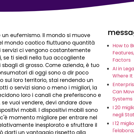
messag
 è un eufemismo. Il mondo si muove
l mondo caotico fluttuano quantità
How to B
ni di servizi ci vengono costantemente
Features,
i, se ti siedi nella tua accogliente
Factors
ti sbagli di grosso. Come azienda, è tuo
AI in Leg
onsumatori di oggi sono a dir poco
Where It
o sul loro territorio, stai rendendo un
Enterpris
tti o servizi siano o meno i migliori, la
Can Move
cidono loro i canali che preferiscono e
Systems
e, se vuoi vendere, devi andare dove
I 20 miglio
ositivi mobili. I dispositivi mobili sono
negli Stat
n c'è momento migliore per entrare nel
I 12 migl
elativamente inesplorato e sfruttare il
l'elabora
ò darti un vantaggio rispetto alla