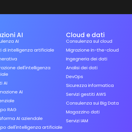
zioni AI
Cloud e dati
lenza AI
Consulenza sul cloud
i di intelligenza artificiale
Migrazione in-the-cloud
nerativa
Ingegneria dei dati
razione dell'intelligenza
Analisi dei dati
ciale
DevOps
i AI
Sicurezza informatica
mazione AI
Servizi gestiti AWS
enziale
Consulenza sui Big Data
ppo RAG
Magazzino dati
aforma AI aziendale
Servizi IAM
po dell'intelligenza artificiale