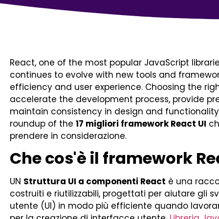
React, one of the most popular JavaScript librarie
continues to evolve with new tools and framew
efficiency and user experience. Choosing the righ
accelerate the development process, provide pr
maintain consistency in design and functionality.
roundup of the
17 migliori framework React UI
ch
prendere in considerazione.
Che cos'è il framework R
UN
Struttura UI a componenti React
è una racco
costruiti e riutilizzabili, progettati per aiutare gli
utente (UI) in modo più efficiente quando lavor
per la creazione di interfacce utente.
Libreria Jav