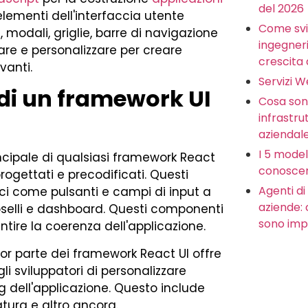
del 2026
lementi dell'interfaccia utente
Come svi
 modali, griglie, barre di navigazione
ingegneria
zare e personalizzare per creare
crescita 
vanti.
Servizi 
 di un framework UI
Cosa sono
infrastru
aziendal
I 5 model
incipale di qualsiasi framework React
conoscer
rogettati e precodificati. Questi
Agenti di 
 come pulsanti e campi di input a
aziende:
selli e dashboard. Questi componenti
sono imp
tire la coerenza dell'applicazione.
r parte dei framework React UI offre
i sviluppatori di personalizzare
g dell'applicazione. Questo include
iatura e altro ancora.