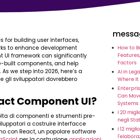
messag
s for building user interfaces,
orks to enhance development
How to B
Features,
t UI framework can significantly
Factors
e-built components, and help
 As we step into 2026, here’s a
AI in Leg
e gli sviluppatori dovrebbero
Where It
Enterpris
Can Move
eact Component UI?
Systems
I 20 miglio
lta di componenti e strumenti pre-
negli Stat
 sviluppatori a costruire interfacce
I 12 migl
ano con React, un popolare software
l'elabora
aScript
per la costruzione
applicazioni