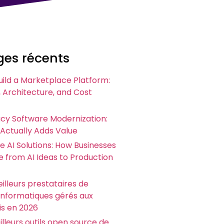
es récents
uild a Marketplace Platform:
 Architecture, and Cost
acy Software Modernization:
 Actually Adds Value
e AI Solutions: How Businesses
 from AI Ideas to Production
illeurs prestataires de
 informatiques gérés aux
is en 2026
illeurs outils open source de