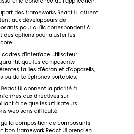
surer la cohérence de l'application.
upart des frameworks React UI offrent
ttent aux développeurs de
posants pour qu'ils correspondent à
t des options pour ajuster les
ncore.
 cadres d'interface utilisateur
 garantit que les composants
rentes tailles d'écran et d'appareils,
tes ou de téléphones portables.
eact UI donnent la priorité à
onformes aux directives sur
llant à ce que les utilisateurs
ns web sans difficulté.
ge la composition de composants
 Un bon framework React UI prend en