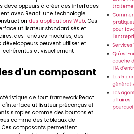
les développeurs à créer des interfaces
traiteme
aillent avec React, une technologie
Comment
onstruction
des applications Web
. Ces
pratiques
rface utilisateur standardisés et
pour favo
laires, des fenêtres modales, des
l'entrepr
es développeurs peuvent utiliser et
Services
ur cohérentes et visuellement
Qu'est-c
couche d'
l'IA d'ent
ales d'un composant
Les 5 pri
générati
Les agen
actéristique de tout framework React
affaires 
d'interface utilisateur préconçus et
pourquoi 
ents simples comme des boutons et
exes comme des tableaux de
d. Ces composants permettent