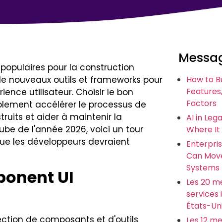
Messag
 populaires pour la construction
 de nouveaux outils et frameworks pour
How to B
Features,
ience utilisateur. Choisir le bon
Factors
ablement accélérer le processus de
uits et aider à maintenir la
AI in Leg
ube de l'année 2026, voici un tour
Where It
ue les développeurs devraient
Enterpris
Can Move
Systems
ponent UI
Les 20 me
services
États-Un
ection de composants et d'outils
Les 12 me