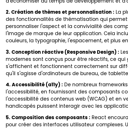
d'économiser du temps de développement et d'as
2. Création de thèmes et personnalisation :
La pl
des fonctionnalités de thématisation qui perme
personnaliser l'aspect et la convivialité des com
l'image de marque de leur application. Cela inclu
couleurs, la typographie, l'espacement, et plus e
3. Conception réactive (Responsive Design) :
Les
modernes sont conçus pour être réactifs, ce qui
s'affichent et fonctionnent correctement sur diffé
qu'il s'agisse d'ordinateurs de bureau, de tablet
4. Accessibilité (a11y) :
De nombreux frameworks R
l'accessibilité, en fournissant des composants c
l'accessibilité des contenus web (WCAG) et en vei
handicapés puissent interagir avec les applicatio
5. Composition des composants :
React encoura
pour créer des interfaces utilisateur complexes.