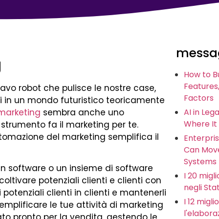
messag
g
How to B
Features,
vo robot che pulisce le nostre case,
Factors
ogni in un mondo futuristico teoricamente
marketing
sembra anche uno
AI in Leg
Where It
 strumento fa il marketing per te.
tomazione del marketing semplifica il
Enterpris
Can Move
Systems
un software o un insieme di software
I 20 miglio
ltivare potenziali clienti e clienti con
negli Stat
potenziali clienti in clienti e mantenerli
I 12 migl
mplificare le tue attività di marketing
l'elabora
mato pronto per la vendita, gestendo le