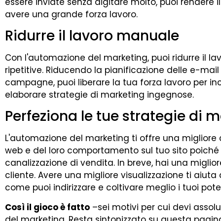
essere inviate senza digitare molto, puoi rendere i
avere una grande forza lavoro.
Ridurre il lavoro manuale
Con l'automazione del marketing, puoi ridurre il la
ripetitive. Riducendo la pianificazione delle e-mail e
campagne, puoi liberare la tua forza lavoro per inc
elaborare strategie di marketing ingegnose.
Perfeziona le tue strategie di 
L'automazione del marketing ti offre una migliore c
web e del loro comportamento sul tuo sito poiché p
canalizzazione di vendita. In breve, hai una miglior
cliente. Avere una migliore visualizzazione ti aiut
come puoi indirizzare e coltivare meglio i tuoi potenz
Così il gioco è fatto
–sei motivi per cui devi assol
del marketing. Resta sintonizzato su questa pagina