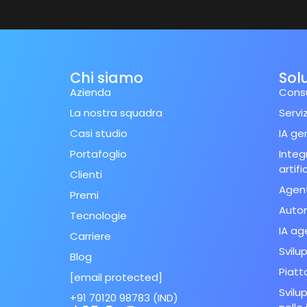
Chi siamo
Solu
Azienda
Consu
La nostra squadra
Serviz
Casi studio
IA ge
Portafoglio
Integ
artifi
Clienti
Agent
Premi
Auto
Tecnologie
IA ag
Carriere
Svilu
Blog
Piatt
[email protected]
Svilup
+91 70120 98783 (IND)
Spanish (Spain)