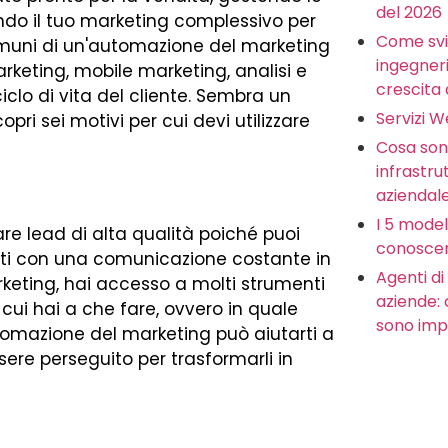
del 2026
ndo il tuo marketing complessivo per
Come svi
ù comuni di un'automazione del marketing
ingegneria
rketing, mobile marketing, analisi e
crescita 
clo di vita del cliente. Sembra un
Servizi 
ri sei motivi per cui devi utilizzare
Cosa sono
infrastru
aziendal
I 5 model
re lead di alta qualità poiché puoi
conoscer
ienti con una comunicazione costante in
Agenti di 
rketing, hai accesso a molti strumenti
aziende:
n cui hai a che fare, ovvero in quale
sono imp
automazione del marketing può aiutarti a
ssere perseguito per trasformarli in