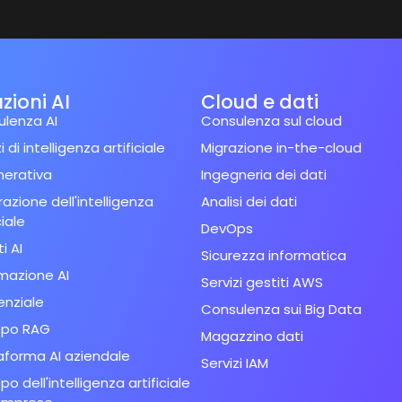
zioni AI
Cloud e dati
lenza AI
Consulenza sul cloud
i di intelligenza artificiale
Migrazione in-the-cloud
nerativa
Ingegneria dei dati
razione dell'intelligenza
Analisi dei dati
ciale
DevOps
i AI
Sicurezza informatica
mazione AI
Servizi gestiti AWS
enziale
Consulenza sui Big Data
ppo RAG
Magazzino dati
aforma AI aziendale
Servizi IAM
po dell'intelligenza artificiale