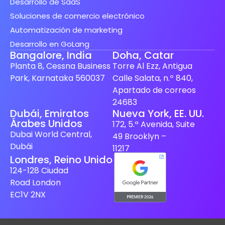
Desarrollo de SaaS
Soluciones de comercio electrónico
Automatización de marketing
Desarrollo en GoLang
Bangalore, India
Doha, Catar
Planta 8, Cessna Business
Torre Al Ezz, Antigua
Park, Karnataka 560037
Calle Salata, n.º 840,
Apartado de correos
24683
Spanish (Spain)
Dubái, Emiratos
Nueva York, EE. UU.
Árabes Unidos
172, 5.ª Avenida, Suite
Finnish
Dubai World Central,
49 Brooklyn –
Swedish
Dubái
11217
Londres, Reino Unido
Dutch
124-128 Ciudad
Japanese
Road London
German
EC1V 2NX
French