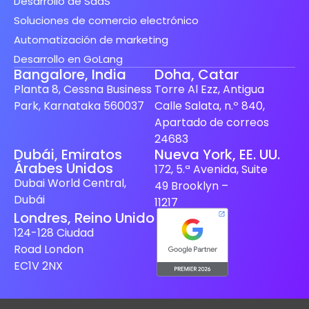
Desarrollo de SaaS
Soluciones de comercio electrónico
Automatización de marketing
Desarrollo en GoLang
Bangalore, India
Doha, Catar
Planta 8, Cessna Business
Torre Al Ezz, Antigua
Park, Karnataka 560037
Calle Salata, n.º 840,
Apartado de correos
24683
Spanish (Spain)
Dubái, Emiratos
Nueva York, EE. UU.
Árabes Unidos
172, 5.ª Avenida, Suite
Finnish
Dubai World Central,
49 Brooklyn –
Swedish
Dubái
11217
Londres, Reino Unido
Dutch
124-128 Ciudad
Japanese
Road London
German
EC1V 2NX
French