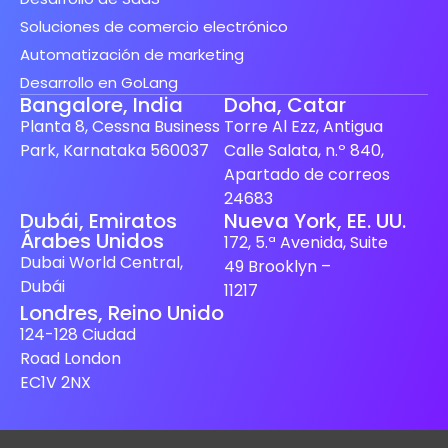
Soluciones de comercio electrónico
Automatización de marketing
Desarrollo en GoLang
Bangalore, India
Doha, Catar
Planta 8, Cessna Business
Torre Al Ezz, Antigua
Park, Karnataka 560037
Calle Salata, n.º 840,
Apartado de correos
24683
Spanish (Spain)
Dubái, Emiratos
Nueva York, EE. UU.
Árabes Unidos
172, 5.ª Avenida, Suite
Finnish
Dubai World Central,
49 Brooklyn –
Swedish
Dubái
11217
Londres, Reino Unido
Dutch
124-128 Ciudad
Japanese
Road London
German
EC1V 2NX
French
Italian