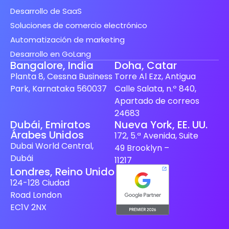
Desarrollo de SaaS
Soluciones de comercio electrónico
Automatización de marketing
Desarrollo en GoLang
Bangalore, India
Doha, Catar
Planta 8, Cessna Business
Torre Al Ezz, Antigua
Park, Karnataka 560037
Calle Salata, n.º 840,
Apartado de correos
24683
Spanish (Spain)
Dubái, Emiratos
Nueva York, EE. UU.
Árabes Unidos
172, 5.ª Avenida, Suite
Finnish
Dubai World Central,
49 Brooklyn –
Swedish
Dubái
11217
Londres, Reino Unido
Dutch
124-128 Ciudad
Japanese
Road London
German
EC1V 2NX
French