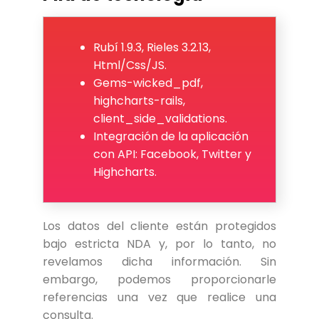
Rubí 1.9.3, Rieles 3.2.13,
Html/Css/JS.
Gems-wicked_pdf,
highcharts-rails,
client_side_validations.
Integración de la aplicación
con API: Facebook, Twitter y
Highcharts.
Los datos del cliente están protegidos
bajo estricta NDA y, por lo tanto, no
revelamos dicha información. Sin
embargo, podemos proporcionarle
referencias una vez que realice una
consulta.