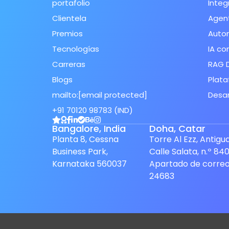
portafolio
Integ
Clientela
Agent
Premios
Auto
Tecnologías
IA co
Carreras
RAG 
Blogs
Plata
mailto:
[email protected]
Desar
+91 70120 98783 (IND)
Spanish (Spain)
Bangalore, India
Doha, Catar
Finnish
Planta 8, Cessna
Torre Al Ezz, Antigu
Business Park,
Calle Salata, n.º 840
Swedish
Karnataka 560037
Apartado de corre
Dutch
24683
Japanese
German
French