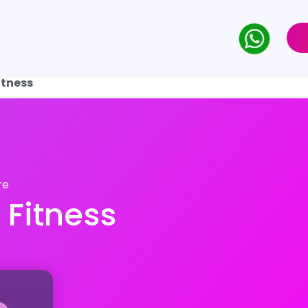
itness
re
 Fitness