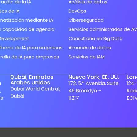
ración de la IA
Análisis de datos
es de IA
DevOps
matización mediante IA
Ciberseguridad
n capacidad de agencia
Servicios administrados de A
Development
Consultoría en Big Data
forma de IA para empresas
Almacén de datos
rollo de IA para empresas
Servicios de IAM
Dubái, Emiratos
Nueva York, EE. UU.
Lon
Árabes Unidos
a
172, 5.ª Avenida, Suite
124-
Dubai World Central,
,
49 Brooklyn –
Roa
Dubái
os
11217
EC1