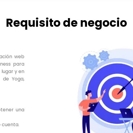
Requisito de negocio
icación web
tness para
 lugar y en
s de Yoga,
btener una
e cuenta.