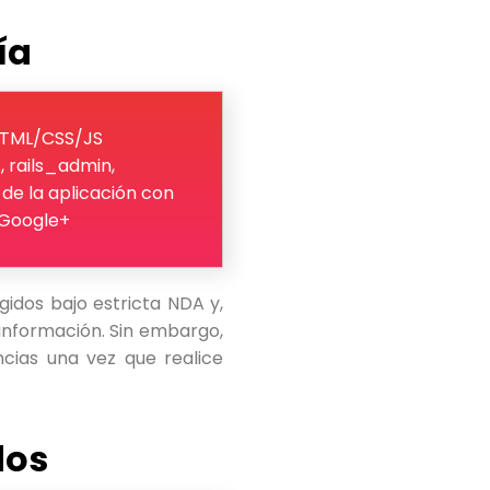
ía
3, HTML/CSS/JS
, rails_admin,
de la aplicación con
 Google+
gidos bajo estricta NDA y,
 información. Sin embargo,
cias una vez que realice
dos