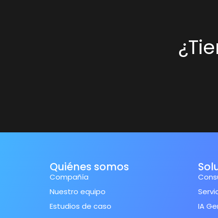
¿Ti
Quiénes somos
Sol
Compañía
Consu
Nuestro equipo
Servi
Estudios de caso
IA Ge