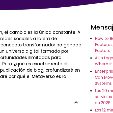
Mensaj
n, el cambio es la única constante. A
redes sociales a la era de
How to B
Features,
ro concepto transformador ha ganado
Factors
 un universo digital formado por
ortunidades ilimitadas para
AI in Leg
l. Pero, ¿qué es exactamente el
Where It
publicación de blog, profundizaré en
Enterpris
aré por qué el Metaverso es la
Can Move
Systems
Los 20 m
servicios
en 2026
Las 12 m