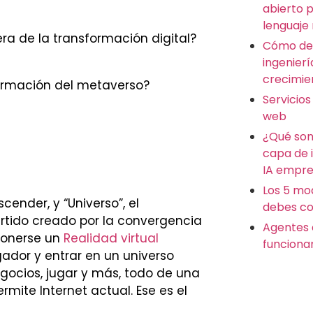
abierto 
lenguaje
a de la transformación digital?
Cómo des
ingenierí
crecimie
formación del metaverso?
Servicios
web
¿Qué son
capa de 
IA empre
Los 5 mo
cender, y “Universo”, el
debes co
rtido creado por la convergencia
Agentes 
 ponerse un
Realidad virtual
funciona
ador y entrar en un universo
egocios, jugar y más, todo de una
mite Internet actual. Ese es el