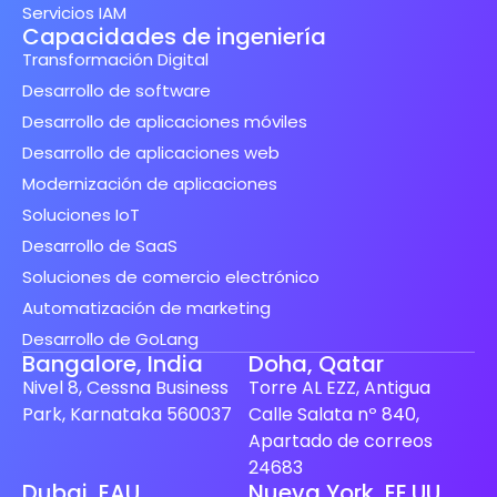
Servicios IAM
Capacidades de ingeniería
Transformación Digital
Desarrollo de software
Desarrollo de aplicaciones móviles
Desarrollo de aplicaciones web
Modernización de aplicaciones
Soluciones IoT
Desarrollo de SaaS
Soluciones de comercio electrónico
Automatización de marketing
Desarrollo de GoLang
Bangalore, India
Doha, Qatar
Nivel 8, Cessna Business
Torre AL EZZ, Antigua
Park, Karnataka 560037
Calle Salata nº 840,
Apartado de correos
24683
Finnish
Dubai, EAU
Nueva York, EE.UU.