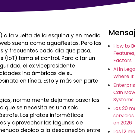
Mensaj
!) a la vuelta de la esquina y en medio
 web suena como aguafiestas. Pero las
How to B
s y frecuentes cada día que pasa,
Features,
(IoT) toma el control. Para citar un
Factors
uridad, el ex vicepresidente
AI in Leg
cidades inalámbricas de su
Where It
sinato en línea. Esto y más son parte
Enterpris
Can Move
Systems
ogías, normalmente dejamos pasar las
lo que se necesita es una sola
Los 20 m
ástrofe. Los piratas informáticos
servicios
des y aprovechar las lagunas de
en 2026
menudo debido a la desconexión entre
Las 12 m