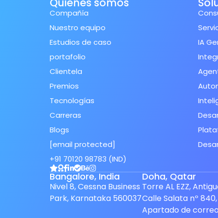
Quiénes somos
Sol
Compañía
Consu
Nuestro equipo
Servi
Estudios de caso
IA Ge
portafolio
Integ
Clientela
Agent
Premios
Autom
Tecnologías
Inteli
Carreras
Desar
Blogs
Plata
[email protected]
Desar
+91 70120 98783 (IND)
Finnish
Bangalore, India
Doha, Qatar
Swedish
Nivel 8, Cessna Business
Torre AL EZZ, Antig
Park, Karnataka 560037
Calle Salata nº 840,
Dutch
Apartado de corre
Japanese