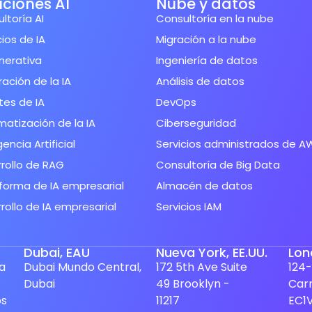
uciones AI
Nube y datos
ltoría AI
Consultoría en la nube
cios de IA
Migración a la nube
nerativa
Ingeniería de datos
ración de la IA
Análisis de datos
es de IA
DevOps
atización de la IA
Ciberseguridad
gencia Artificial
Servicios administrados de A
rollo de RAG
Consultoría de Big Data
forma de IA empresarial
Almacén de datos
rollo de IA empresarial
Servicios IAM
Dubai, EAU
Nueva York, EE.UU.
Lon
ua
Dubai Mundo Central,
172 5th Ave Suite
124-
Dubai
49 Brooklyn -
Car
os
11217
EC1