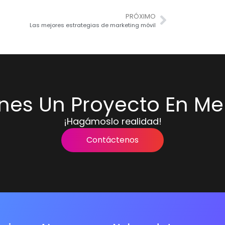
PRÓXIMO
Las mejores estrategias de marketing móvil
enes Un Proyecto En Me
¡Hagámoslo realidad!
Contáctenos