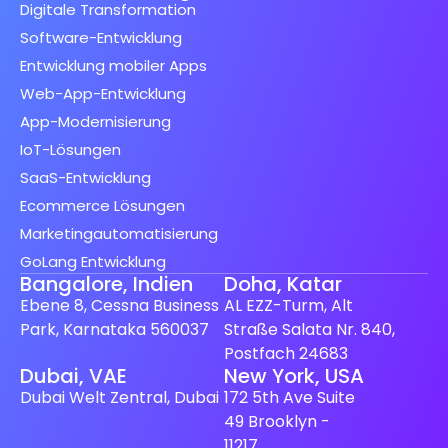
Digitale Transformation
Software-Entwicklung
Entwicklung mobiler Apps
Web-App-Entwicklung
App-Modernisierung
IoT-Lösungen
SaaS-Entwicklung
Ecommerce Lösungen
Marketingautomatisierung
GoLang Entwicklung
Bangalore, Indien
Doha, Katar
Ebene 8, Cessna Business
AL EZZ-Turm, Alt
Park, Karnataka 560037
Straße Salata Nr. 840,
Postfach 24683
Spanish (Spain)
Dubai, VAE
New York, USA
Dubai Welt Zentral, Dubai
172 5th Ave Suite
Finnish
49 Brooklyn -
Swedish
11217