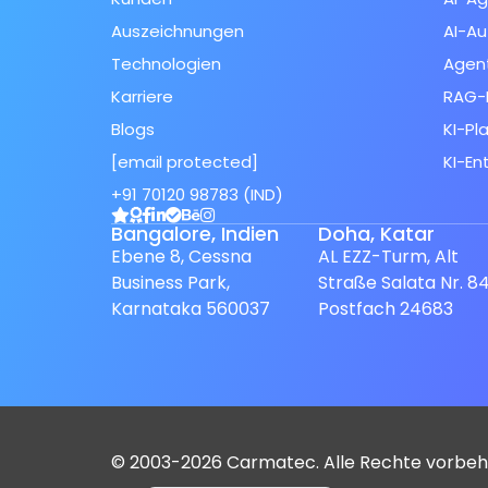
Auszeichnungen
AI-Au
Technologien
Agent
Karriere
RAG-
Blogs
KI-Pl
[email protected]
KI-En
Spanish (Spain)
+91 70120 98783 (IND)
Finnish
Bangalore, Indien
Doha, Katar
Ebene 8, Cessna
AL EZZ-Turm, Alt
Swedish
Business Park,
Straße Salata Nr. 84
Dutch
Karnataka 560037
Postfach 24683
Japanese
French
Italian
Spanish (Mexico)
© 2003-2026 Carmatec. Alle Rechte vorbeh
English