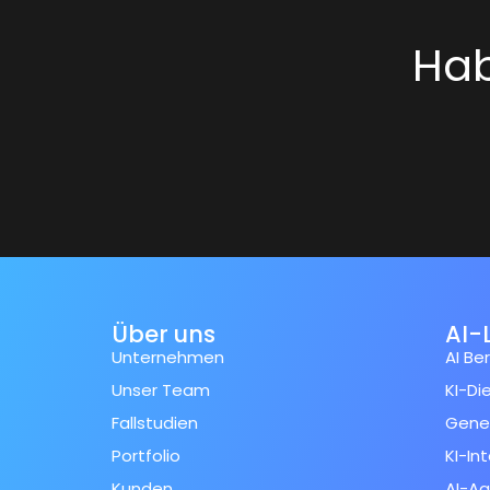
Hab
Über uns
AI-
Unternehmen
AI Be
Unser Team
KI-Di
Fallstudien
Gener
Portfolio
KI-In
Kunden
AI-A