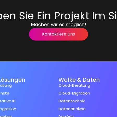
en Sie Ein Projekt Im S
Machen wir es möglich!
Kontaktiere Uns
Lösungen
Wolke & Daten
ratung
Cloud-Beratung
enste
Cloud-Migration
ative KI
Datentechnik
tegration
Datenanalyse
genten
DevOps