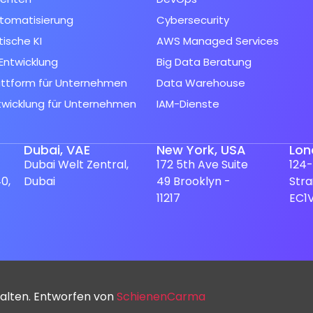
tomatisierung
Cybersecurity
ische KI
AWS Managed Services
Entwicklung
Big Data Beratung
attform für Unternehmen
Data Warehouse
twicklung für Unternehmen
IAM-Dienste
Dubai, VAE
New York, USA
Lon
Dubai Welt Zentral,
172 5th Ave Suite
124-
0,
Dubai
49 Brooklyn -
Str
11217
EC1
alten. Entworfen von
SchienenCarma