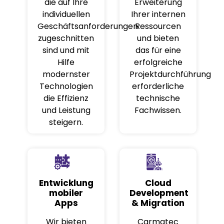
die auf Ihre
Erweiterung
individuellen
Ihrer internen
Geschäftsanforderungen
Ressourcen
zugeschnitten
und bieten
sind und mit
das für eine
Hilfe
erfolgreiche
modernster
Projektdurchführung
Technologien
erforderliche
die Effizienz
technische
und Leistung
Fachwissen.
steigern.
Entwicklung
Cloud
mobiler
Development
Apps
& Migration
Wir bieten
Carmatec