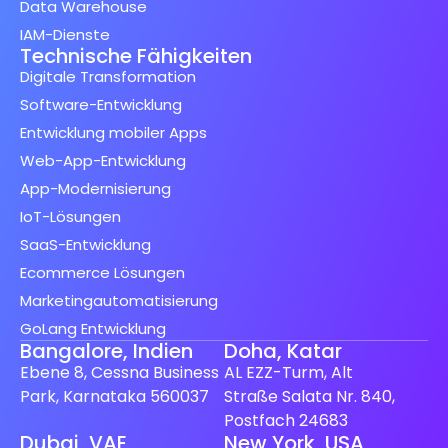
Data Warehouse
IAM-Dienste
Technische Fähigkeiten
Digitale Transformation
Software-Entwicklung
Entwicklung mobiler Apps
Web-App-Entwicklung
App-Modernisierung
IoT-Lösungen
SaaS-Entwicklung
Ecommerce Lösungen
Marketingautomatisierung
GoLang Entwicklung
Bangalore, Indien
Doha, Katar
Ebene 8, Cessna Business
AL EZZ-Turm, Alt
Park, Karnataka 560037
Straße Salata Nr. 840,
Postfach 24683
Spanish (Spain)
Dubai, VAE
New York, USA