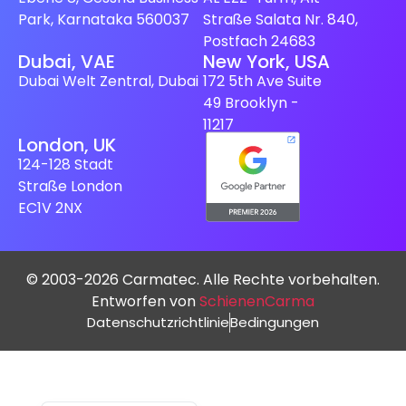
Park, Karnataka 560037
Straße Salata Nr. 840,
Postfach 24683
Dubai, VAE
New York, USA
Dubai Welt Zentral, Dubai
172 5th Ave Suite
49 Brooklyn -
11217
London, UK
Spanish (Spain)
124-128 Stadt
Straße London
Finnish
EC1V 2NX
Swedish
Dutch
Japanese
© 2003-2026 Carmatec. Alle Rechte vorbehalten.
Entworfen von
SchienenCarma
French
Datenschutzrichtlinie
Bedingungen
Italian
Spanish (Mexico)
English