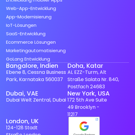
Web-App-Entwicklung
App-Modernisierung
IoT-Lösungen
SaaS-Entwicklung
Ecommerce Lösungen
Marketingautomatisierung
GoLang Entwicklung
Bangalore, Indien
Doha, Katar
Ebene 8, Cessna Business
AL EZZ-Turm, Alt
Park, Karnataka 560037
Straße Salata Nr. 840,
Postfach 24683
Spanish (Spain)
Dubai, VAE
New York, USA
Dubai Welt Zentral, Dubai
172 5th Ave Suite
Finnish
49 Brooklyn -
Swedish
11217
London, UK
Dutch
124-128 Stadt
Japanese
Straße London