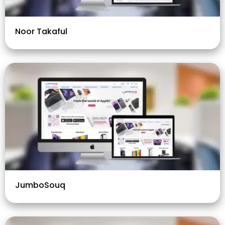
Noor Takaful
JumboSouq