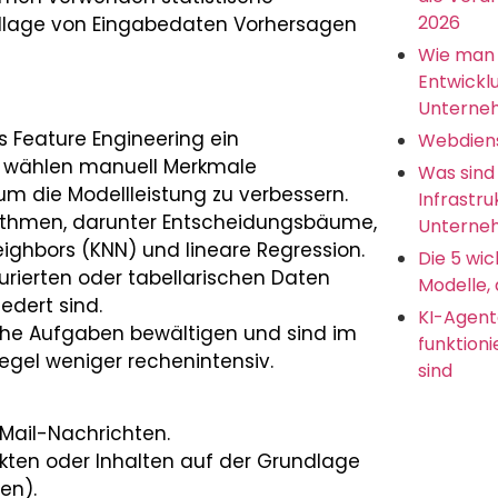
2026
dlage von Eingabedaten Vorhersagen
Wie man 
Entwickl
Unterne
s Feature Engineering ein
Webdien
r wählen manuell Merkmale
Was sind
m die Modellleistung zu verbessern.
Infrastru
rithmen, darunter Entscheidungsbäume,
Unterneh
ighbors (KNN) und lineare Regression.
Die 5 wic
urierten oder tabellarischen Daten
Modelle, 
iedert sind.
KI-Agent
ache Aufgaben bewältigen und sind im
funktion
egel weniger rechenintensiv.
sind
Mail-Nachrichten.
ten oder Inhalten auf der Grundlage
en).