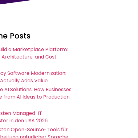
he Posts
uild a Marketplace Platform:
 Architecture, and Cost
acy Software Modernization:
 Actually Adds Value
e AI Solutions: How Businesses
 from AI Ideas to Production
esten Managed-IT-
ster in den USA 2026
esten Open-Source-Tools für
rbeitung natürlicher Sprache