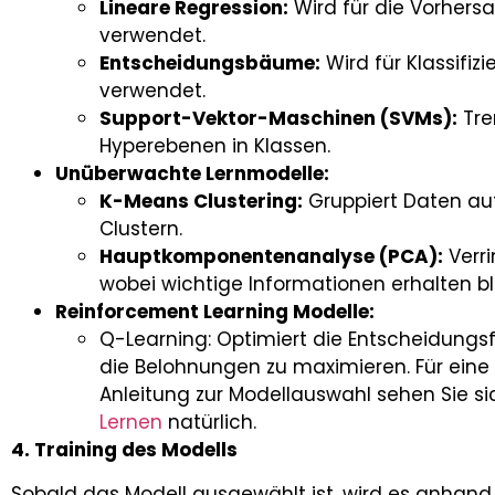
Lineare Regression:
Wird für die Vorhersa
verwendet.
Entscheidungsbäume:
Wird für Klassifi
verwendet.
Support-Vektor-Maschinen (SVMs):
Tre
Hyperebenen in Klassen.
Unüberwachte Lernmodelle:
K-Means Clustering:
Gruppiert Daten auf
Clustern.
Hauptkomponentenanalyse (PCA):
Verri
wobei wichtige Informationen erhalten bl
Reinforcement Learning Modelle:
Q-Learning: Optimiert die Entscheidungs
die Belohnungen zu maximieren. Für eine
Anleitung zur Modellauswahl sehen Sie s
Lernen
natürlich.
4. Training des Modells
Sobald das Modell ausgewählt ist, wird es anhand 