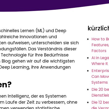
kürzlic
aschinelles Lernen (ML) und Deep
zahlreiche Innovationen und
How to B
en aufweisen, unterscheiden sie sich
Features,
ndungsfällen. Das Verständnis dieser
Factors
 Technologie für Ihre Bedürfnisse
AI in Leg
m Blog gehen wir auf die wichtigsten
Where It
Deep Learning, ihre Anwendungen
Enterpris
Can Move
en?
Systems
Die 20 b
Dienstlei
chen Intelligenz, der es Systemen
im Laufe der Zeit zu verbessern, ohne
Die 12 b
hmen verwenden statistische
die Vera