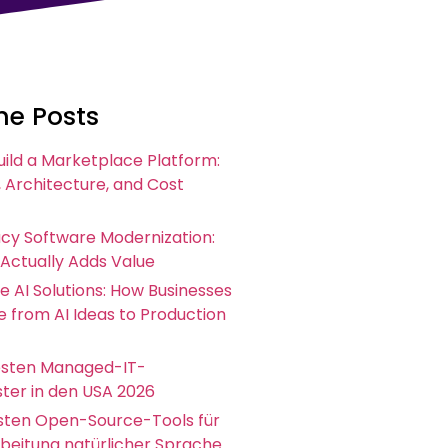
he Posts
uild a Marketplace Platform:
 Architecture, and Cost
acy Software Modernization:
 Actually Adds Value
e AI Solutions: How Businesses
 from AI Ideas to Production
esten Managed-IT-
ster in den USA 2026
esten Open-Source-Tools für
rbeitung natürlicher Sprache