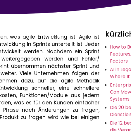
kürzlic
n, was agile Entwicklung ist. Agile ist
icklung in Sprints unterteilt ist. Jeder
How to B
entwickelt werden. Nachdem ein Sprint
Features,
weitergegeben werden und Fehler/
Factors
rint übernommen nächster Sprint und
AI in Leg
 weiter. Viele Unternehmen folgen der
Where It
nehmen dazu, auf die agile Methodik
Enterpris
wicklung schneller, eine schnellere
Can Move
skosten, Funktionen/Module aus jedem
Systems
erden, was es für den Kunden einfacher
Die 20 b
er Phase nach Änderungen zu fragen,
Dienstlei
dukt zu fragen wird wie bei einigen
Die 12 b
die Vera