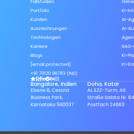
Fallstudien
Gener
Portfolio
KI-In
Kunden
AI-A
Auszeichnungen
AI-Au
Technologien
Agent
Karriere
RAG-
Blogs
KI-Pl
[email protected]
KI-En
+91 70120 98783 (IND)
Spanish (Spain)
Finnish
Bangalore, Indien
Doha, Katar
Ebene 8, Cessna
AL EZZ-Turm, Alt
Swedish
Business Park,
Straße Salata Nr. 84
Dutch
Karnataka 560037
Postfach 24683
Japanese
French
Italian