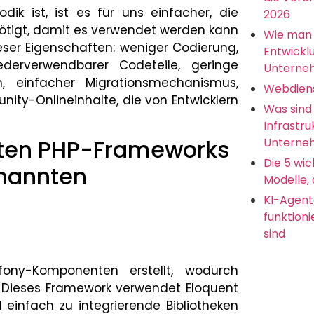
k ist, ist es für uns einfacher, die
2026
enötigt, damit es verwendet werden kann
Wie man 
ieser Eigenschaften: weniger Codierung,
Entwickl
derverwendbarer Codeteile, geringe
Unterne
on, einfacher Migrationsmechanismus,
Webdien
ity-Onlineinhalte, die von Entwicklern
Was sind
Infrastru
sten PHP-Frameworks
Unterneh
Die 5 wic
enannten
Modelle, 
KI-Agent
funktion
sind
ny-Komponenten erstellt, wodurch
st. Dieses Framework verwendet Eloquent
infach zu integrierende Bibliotheken