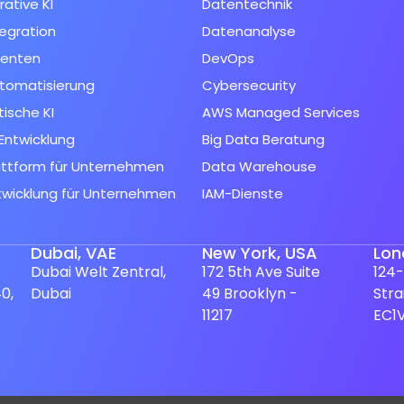
ative KI
Datentechnik
tegration
Datenanalyse
genten
DevOps
tomatisierung
Cybersecurity
ische KI
AWS Managed Services
Entwicklung
Big Data Beratung
attform für Unternehmen
Data Warehouse
twicklung für Unternehmen
IAM-Dienste
Dubai, VAE
New York, USA
Lon
Dubai Welt Zentral,
172 5th Ave Suite
124-
0,
Dubai
49 Brooklyn -
Str
11217
EC1