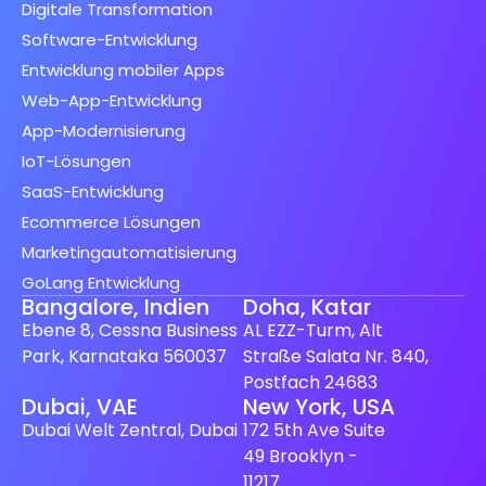
Digitale Transformation
Software-Entwicklung
Entwicklung mobiler Apps
Web-App-Entwicklung
App-Modernisierung
IoT-Lösungen
SaaS-Entwicklung
Ecommerce Lösungen
Marketingautomatisierung
GoLang Entwicklung
Bangalore, Indien
Doha, Katar
Ebene 8, Cessna Business
AL EZZ-Turm, Alt
Park, Karnataka 560037
Straße Salata Nr. 840,
Postfach 24683
Spanish (Spain)
Dubai, VAE
New York, USA
Dubai Welt Zentral, Dubai
172 5th Ave Suite
Finnish
49 Brooklyn -
Swedish
11217