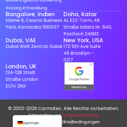
GoLang Entwicklung
Bangalore, Indien
Doha, Katar
Ebene 8, Cessna Business
AL EZZ-Turm, Alt
Park, Karnataka 560037
Straße Salata Nr. 840,
Postfach 24683
Spanish (Spain)
Dubai, VAE
New York, USA
Dubai Welt Zentral, Dubai
172 5th Ave Suite
Finnish
49 Brooklyn -
Swedish
11217
London, UK
Dutch
124-128 Stadt
Japanese
Straße London
French
EC1V 2NX
Italian
Spanish (Mexico)
© 2003-2026 Carmatec. Alle Rechte vorbehalten.
English
Entworfen von
SchienenCarma
Datenschutzrichtlinie
Bedingungen
German