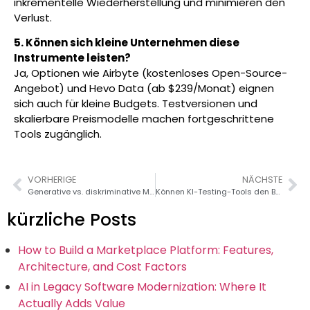
inkrementelle Wiederherstellung und minimieren den
Verlust.
5. Können sich kleine Unternehmen diese
Instrumente leisten?
Ja, Optionen wie Airbyte (kostenloses Open-Source-
Angebot) und Hevo Data (ab $239/Monat) eignen
sich auch für kleine Budgets. Testversionen und
skalierbare Preismodelle machen fortgeschrittene
Tools zugänglich.
VORHERIGE
NÄCHSTE
Generative vs. diskriminative Modelle: Welches Modell sollten Sie verwenden?
Können KI-Testing-Tools den Bedarf an manueller QS beseitigen?
kürzliche Posts
How to Build a Marketplace Platform: Features,
Architecture, and Cost Factors
AI in Legacy Software Modernization: Where It
Actually Adds Value