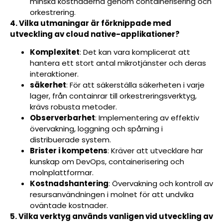
minska kostnaderna genom containerisering och
orkestrering.
4. Vilka utmaningar är förknippade med
utveckling av cloud native-applikationer?
Komplexitet
: Det kan vara komplicerat att
hantera ett stort antal mikrotjänster och deras
interaktioner.
säkerhet
: För att säkerställa säkerheten i varje
lager, från containrar till orkestreringsverktyg,
krävs robusta metoder.
Observerbarhet
: Implementering av effektiv
övervakning, loggning och spårning i
distribuerade system.
Brister i kompetens
: Kräver att utvecklare har
kunskap om DevOps, containerisering och
molnplattformar.
Kostnadshantering
: Övervakning och kontroll av
resursanvändningen i molnet för att undvika
oväntade kostnader.
5. Vilka verktyg används vanligen vid utveckling av