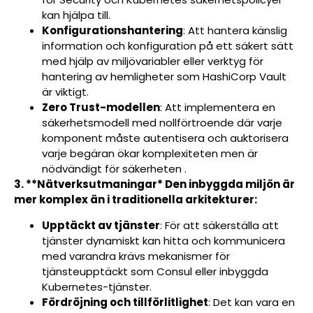
kan hjälpa till.
Konfigurationshantering
: Att hantera känslig
information och konfiguration på ett säkert sätt
med hjälp av miljövariabler eller verktyg för
hantering av hemligheter som HashiCorp Vault
är viktigt.
Zero Trust-modellen
: Att implementera en
säkerhetsmodell med nollförtroende där varje
komponent måste autentisera och auktorisera
varje begäran ökar komplexiteten men är
nödvändigt för säkerheten .
3. **Nätverksutmaningar* Den inbyggda miljön är
mer komplex än i traditionella arkitekturer:
Upptäckt av tjänster
: För att säkerställa att
tjänster dynamiskt kan hitta och kommunicera
med varandra krävs mekanismer för
tjänsteupptäckt som Consul eller inbyggda
Kubernetes-tjänster.
Fördröjning och tillförlitlighet
: Det kan vara en