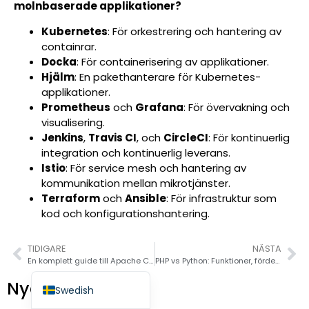
molnbaserade applikationer?
Kubernetes
: För orkestrering och hantering av
containrar.
Docka
: För containerisering av applikationer.
Hjälm
: En pakethanterare för Kubernetes-
Spanish (Spain)
applikationer.
Prometheus
och
Grafana
: För övervakning och
Finnish
visualisering.
Dutch
Jenkins
,
Travis CI
, och
CircleCI
: För kontinuerlig
integration och kontinuerlig leverans.
Japanese
Istio
: För service mesh och hantering av
German
kommunikation mellan mikrotjänster.
Terraform
och
Ansible
: För infrastruktur som
French
kod och konfigurationshantering.
Italian
Spanish (Mexico)
TIDIGARE
NÄSTA
En komplett guide till Apache Cordova
PHP vs Python: Funktioner, fördelar och jämförelse år 2026
English
Nya Inlägg
Swedish