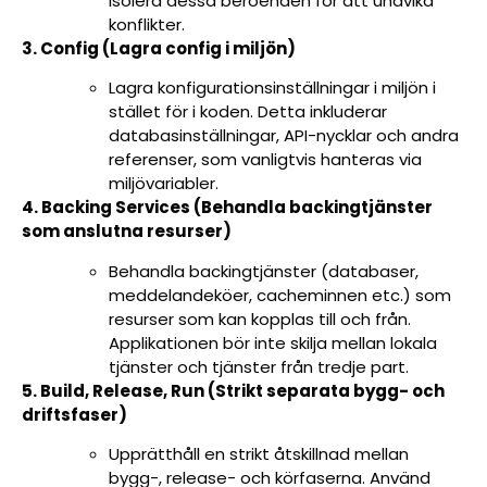
isolera dessa beroenden för att undvika
konflikter.
3. Config (Lagra config i miljön)
Lagra konfigurationsinställningar i miljön i
stället för i koden. Detta inkluderar
databasinställningar, API-nycklar och andra
referenser, som vanligtvis hanteras via
miljövariabler.
4. Backing Services (Behandla backingtjänster
som anslutna resurser)
Behandla backingtjänster (databaser,
meddelandeköer, cacheminnen etc.) som
resurser som kan kopplas till och från.
Applikationen bör inte skilja mellan lokala
tjänster och tjänster från tredje part.
5. Build, Release, Run (Strikt separata bygg- och
driftsfaser)
Upprätthåll en strikt åtskillnad mellan
bygg-, release- och körfaserna. Använd