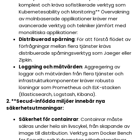
komplext och kräva sofistikerade verktyg som
Kubernetesability och Monitoring** Övervakning
av molnbaserade applikationer kräver mer
avancerade verktyg och tekniker jämfört med
monolitiska applikationer:
Distribuerad spårning
: För att förstå flödet av
förfrågningar mellan flera tjänster krävs
distribuerade spårningsverktyg som Jaeger eller
Zipkin.
Loggning och mätvärden
: Aggregering av
loggar och mätvärden från flera tjänster och
infrastrukturkomponenter kräver robusta
lösningar som Prometheus och ELK-stacken
(Elasticsearch, Logstash, Kibana).
2. **Secud-infödda miljöer innebär nya
säkerhetsutmaningar:
Säkerhet för containrar
: Containrar måste
säkras under hela sin livscykel, från skapande av
image till distribution. Verktyg som Docker Bench
for Security och Kubernetes säkerhetspolicyer