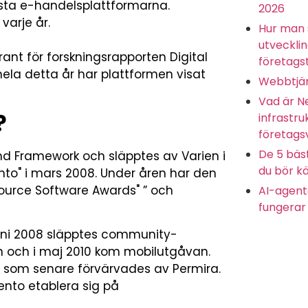
ästa e-handelsplattformarna.
2026
varje år.
Hur man 
utveckli
ant för forskningsrapporten Digital
företagst
la detta år har plattformen visat
Webbtjän
Vad är N
?
infrastru
företags
De 5 bäs
d Framework och släpptes av Varien i
du bör kä
o" i mars 2008. Under åren har den
 Source Software Awards" ” och
AI-agente
fungerar 
 juni 2008 släpptes community-
an och i maj 2010 kom mobilutgåvan.
 som senare förvärvades av Permira.
ento etablera sig på