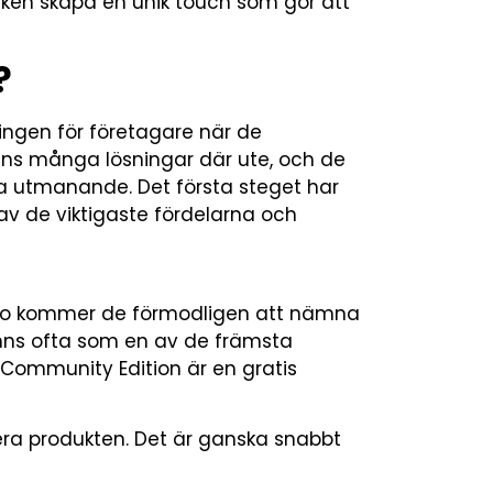
ken skapa en unik touch som gör att
?
ngen för företagare när de
nns många lösningar där ute, och de
ara utmanande. Det första steget har
a av de viktigaste fördelarna och
to kommer de förmodligen att nämna
ämns ofta som en av de främsta
ommunity Edition är en gratis
lera produkten. Det är ganska snabbt