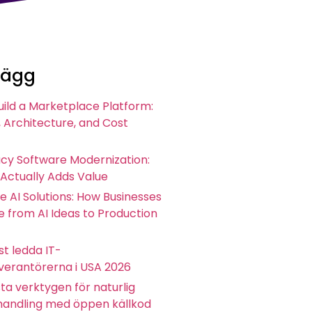
lägg
uild a Marketplace Platform:
 Architecture, and Cost
acy Software Modernization:
 Actually Adds Value
e AI Solutions: How Businesses
 from AI Ideas to Production
t ledda IT-
everantörerna i USA 2026
ta verktygen för naturlig
andling med öppen källkod