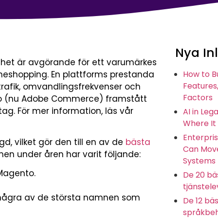
Nya In
ghet är avgörande för ett varumärkes
lineshopping. En plattforms prestanda
How to B
Features,
afik, omvandlingsfrekvenser och
Factors
o (nu Adobe Commerce) framstått
g. För mer information, läs vår
AI in Leg
Where It
Enterpris
d, vilket gör den till en av de
bästa
Can Move
rmen under åren har varit följande:
Systems
Magento.
De 20 bäs
tjänstel
är några av de största namnen som
De 12 bäs
språkbeh