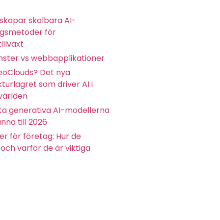
skapar skalbara AI-
ngsmetoder för
illväxt
ster vs webbapplikationer
eoClouds? Det nya
kturlagret som driver AI i
världen
ta generativa AI-modellerna
nna till 2026
r för företag: Hur de
och varför de är viktiga