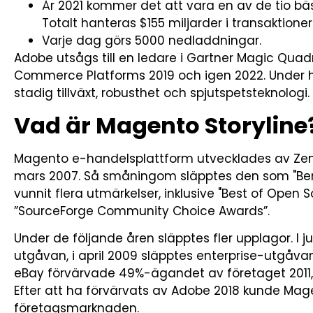
År 2021 kommer det att vara en av de tio b
Totalt hanteras $155 miljarder i transaktioner 
Varje dag görs 5000 nedladdningar.
Adobe utsågs till en ledare i Gartner Magic Quadr
Commerce Platforms 2019 och igen 2022. Under he
stadig tillväxt, robusthet och spjutspetsteknologi.
Vad är Magento Storyline
Magento e-handelsplattform utvecklades av Zen
mars 2007. Så småningom släpptes den som "Bent
vunnit flera utmärkelser, inklusive "Best of Open
”SourceForge Community Choice Awards”.
Under de följande åren släpptes fler upplagor. I
utgåvan, i april 2009 släpptes enterprise-utgåv
eBay förvärvade 49%-ägandet av företaget 2011,
Efter att ha förvärvats av Adobe 2018 kunde Mag
företagsmarknaden.