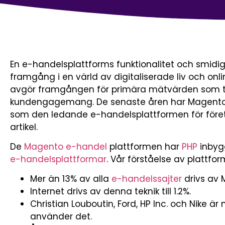
En e-handelsplattforms funktionalitet och smidi
framgång i en värld av digitaliserade liv och on
avgör framgången för primära mätvärden som tr
kundengagemang. De senaste åren har Magent
som den ledande e-handelsplattformen för företa
artikel.
De
Magento e-handel
plattformen har
PHP
inbygg
e-handelsplattformar
. Vår förståelse av plattfo
Mer än 13% av alla
e-handelssajter
drivs av 
Internet drivs av denna teknik till 1.2%.
Christian Louboutin, Ford, HP Inc. och Nike 
använder det.