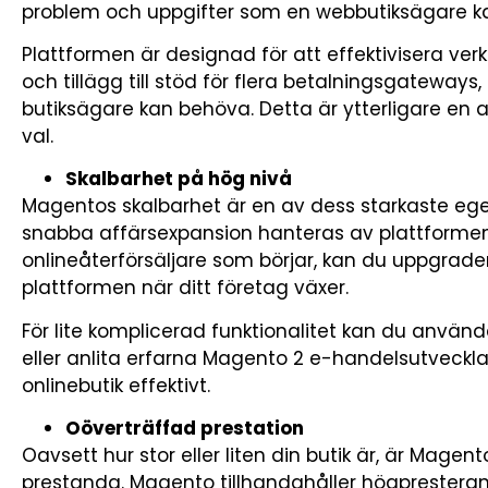
problem och uppgifter som en webbutiksägare kan
Plattformen är designad för att effektivisera ver
och tillägg till stöd för flera betalningsgateways,
butiksägare kan behöva. Detta är ytterligare en a
val.
Skalbarhet på hög nivå
Magentos skalbarhet är en av dess starkaste ege
snabba affärsexpansion hanteras av plattformen
onlineåterförsäljare som börjar, kan du uppgrader
plattformen när ditt företag växer.
För lite komplicerad funktionalitet kan du använda
eller anlita erfarna Magento 2 e-handelsutveckla
onlinebutik effektivt.
Oöverträffad prestation
Oavsett hur stor eller liten din butik är, är Mage
prestanda. Magento tillhandahåller högprester