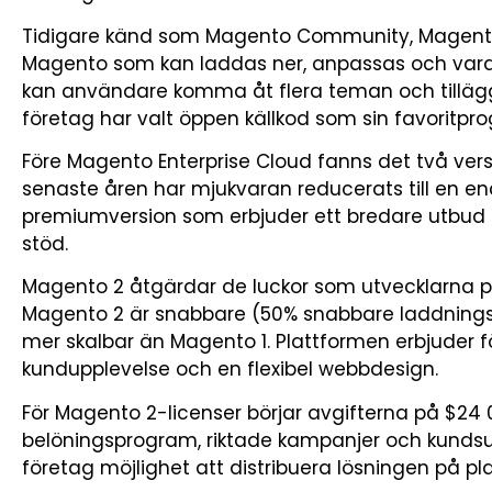
Tidigare känd som Magento Community, Magento
Magento som kan laddas ner, anpassas och vara
kan användare komma åt flera teman och tillägg
företag har valt öppen källkod som sin favoritpr
Före Magento Enterprise Cloud fanns det två ver
senaste åren har mjukvaran reducerats till en 
premiumversion som erbjuder ett bredare utbud 
stöd.
Magento 2 åtgärdar de luckor som utvecklarna p
Magento 2 är snabbare (50% snabbare laddningsha
mer skalbar än Magento 1. Plattformen erbjuder 
kundupplevelse och en flexibel webbdesign.
För Magento 2-licenser börjar avgifterna på $24 000
belöningsprogram, riktade kampanjer och kundsu
företag möjlighet att distribuera lösningen på plat