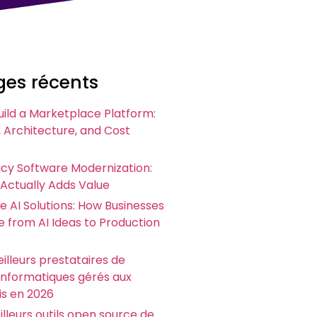
es récents
uild a Marketplace Platform:
 Architecture, and Cost
acy Software Modernization:
 Actually Adds Value
e AI Solutions: How Businesses
 from AI Ideas to Production
illeurs prestataires de
 informatiques gérés aux
is en 2026
illeurs outils open source de