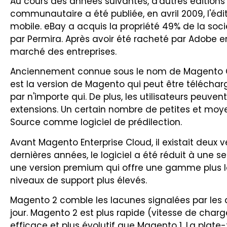
Au cours des années suivantes, d'autres éditions on
communautaire a été publiée, en avril 2009, l'éditi
mobile. eBay a acquis la propriété 49% de la soci
par Permira. Après avoir été racheté par Adobe e
marché des entreprises.
Anciennement connue sous le nom de Magento
est la version de Magento qui peut être télécha
par n'importe qui. De plus, les utilisateurs peuve
extensions. Un certain nombre de petites et moye
Source comme logiciel de prédilection.
Avant Magento Enterprise Cloud, il existait deux 
dernières années, le logiciel a été réduit à une
une version premium qui offre une gamme plus la
niveaux de support plus élevés.
Magento 2 comble les lacunes signalées par les
jour. Magento 2 est plus rapide (vitesse de charg
efficace et plus évolutif que Magento 1. La plate