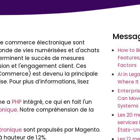
Messag
e de commerce électronique sont
onde de vies numérisées et d'achats
How to B
Features,
terminent le succès de mesures
Factors
rsion et l'engagement client. Ces
ommerce) est devenu la principale
AI in Leg
. Pour plus d’informations, lisez
Where It
Enterpris
Can Move
me a
PHP
intégré, ce qui en fait l'un
Systems
onique
. Notre compréhension de la
Les 20 me
services
tronique
sont propulsés par Magento.
États-Un
à hauteur de 1.2%.
Les 12 me