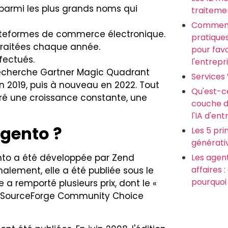
nt parmi les plus grands noms qui
traiteme
Comment
plateformes de commerce électronique.
pratiques
 traitées chaque année.
pour favo
fectués.
l'entrepr
echerche Gartner Magic Quadrant
Services
2019, puis à nouveau en 2022. Tout
Qu'est-c
ré une croissance constante, une
couche d'
l'IA d'ent
agento ?
Les 5 pri
générati
Les agen
to a été développée par Zend
affaires 
alement, elle a été publiée sous le
pourquoi 
 a remporté plusieurs prix, dont le «
 « SourceForge Community Choice