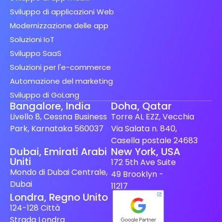
Sviluppo di applicazioni Web
Modernizzazione delle app
Soluzioni IoT
Sviluppo SaaS
Soluzioni per l'e-commerce
Automazione del marketing
Sviluppo di GoLang
Bangalore, India
Doha, Qatar
Livello 8, Cessna Business
Torre AL EZZ, Vecchia
Park, Karnataka 560037
Via Salata n. 840,
Casella postale 24683
Spanish (Spain)
Dubai, Emirati Arabi
New York, USA
Uniti
172 5th Ave Suite
Finnish
Mondo di Dubai Centrale,
49 Brooklyn -
Swedish
Dubai
11217
Londra, Regno Unito
Dutch
124-128 Città
Japanese
Strada Londra