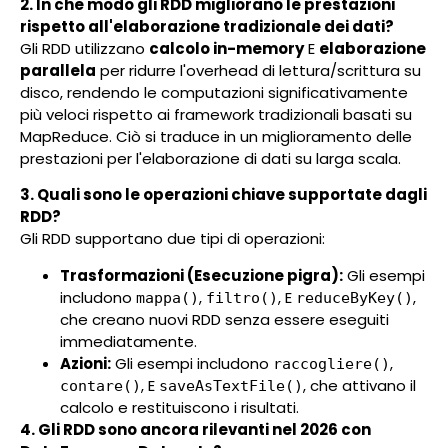
2. In che modo gli RDD migliorano le prestazioni
rispetto all'elaborazione tradizionale dei dati?
Gli RDD utilizzano
calcolo in-memory
E
elaborazione
parallela
per ridurre l'overhead di lettura/scrittura su
disco, rendendo le computazioni significativamente
più veloci rispetto ai framework tradizionali basati su
MapReduce. Ciò si traduce in un miglioramento delle
prestazioni per l'elaborazione di dati su larga scala.
3. Quali sono le operazioni chiave supportate dagli
RDD?
Gli RDD supportano due tipi di operazioni:
Trasformazioni (Esecuzione pigra):
Gli esempi
includono
,
, E
,
mappa()
filtro()
reduceByKey()
che creano nuovi RDD senza essere eseguiti
immediatamente.
Azioni:
Gli esempi includono
,
raccogliere()
, E
, che attivano il
contare()
saveAsTextFile()
calcolo e restituiscono i risultati.
4. Gli RDD sono ancora rilevanti nel 2026 con