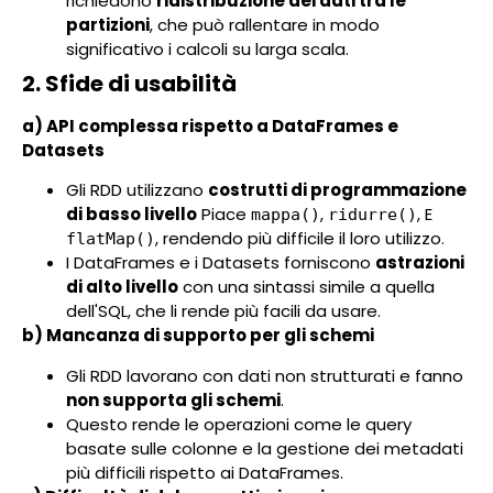
richiedono
ridistribuzione dei dati tra le
partizioni
, che può rallentare in modo
significativo i calcoli su larga scala.
2. Sfide di usabilità
a) API complessa rispetto a DataFrames e
Datasets
Gli RDD utilizzano
costrutti di programmazione
di basso livello
Piace
,
, E
mappa()
ridurre()
, rendendo più difficile il loro utilizzo.
flatMap()
I DataFrames e i Datasets forniscono
astrazioni
di alto livello
con una sintassi simile a quella
dell'SQL, che li rende più facili da usare.
b) Mancanza di supporto per gli schemi
Gli RDD lavorano con dati non strutturati e fanno
non supporta gli schemi
.
Questo rende le operazioni come le query
basate sulle colonne e la gestione dei metadati
più difficili rispetto ai DataFrames.