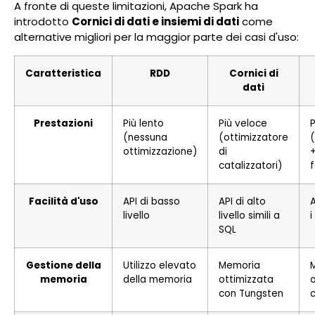
A fronte di queste limitazioni, Apache Spark ha
introdotto
Cornici di dati e insiemi di dati
come
alternative migliori per la maggior parte dei casi d'uso:
Caratteristica
RDD
Cornici di
dati
Prestazioni
Più lento
Più veloce
P
(nessuna
(ottimizzatore
(
ottimizzazione)
di
+
catalizzatori)
f
Facilità d'uso
API di basso
API di alto
A
livello
livello simili a
i
SQL
Gestione della
Utilizzo elevato
Memoria
memoria
della memoria
ottimizzata
con Tungsten