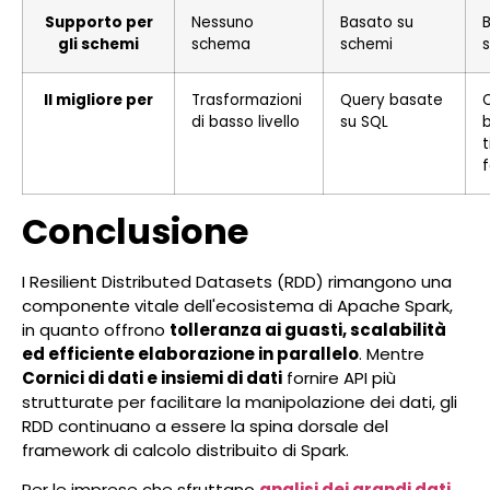
Supporto per
Nessuno
Basato su
gli schemi
schema
schemi
Il migliore per
Trasformazioni
Query basate
O
di basso livello
su SQL
t
f
Conclusione
I Resilient Distributed Datasets (RDD) rimangono una
componente vitale dell'ecosistema di Apache Spark,
in quanto offrono
tolleranza ai guasti, scalabilità
ed efficiente elaborazione in parallelo
. Mentre
Cornici di dati e insiemi di dati
fornire API più
strutturate per facilitare la manipolazione dei dati, gli
RDD continuano a essere la spina dorsale del
framework di calcolo distribuito di Spark.
Per le imprese che sfruttano
analisi dei grandi dati
,