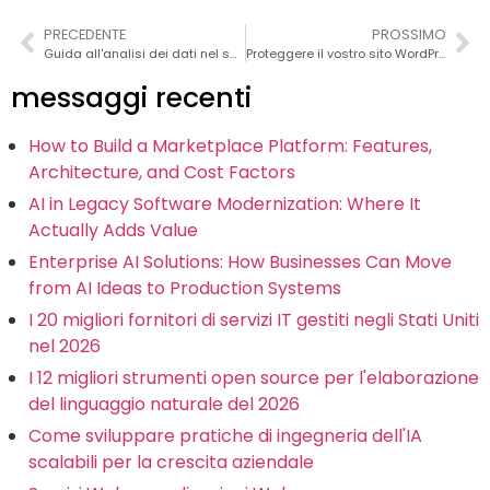
PRECEDENTE
PROSSIMO
Guida all'analisi dei dati nel settore assicurativo 2026
Proteggere il vostro sito WordPress: La guida essenziale per rendere il vostro sito web a prova di bomba
messaggi recenti
How to Build a Marketplace Platform: Features,
Architecture, and Cost Factors
AI in Legacy Software Modernization: Where It
Actually Adds Value
Enterprise AI Solutions: How Businesses Can Move
from AI Ideas to Production Systems
I 20 migliori fornitori di servizi IT gestiti negli Stati Uniti
nel 2026
I 12 migliori strumenti open source per l'elaborazione
del linguaggio naturale del 2026
Come sviluppare pratiche di ingegneria dell'IA
scalabili per la crescita aziendale