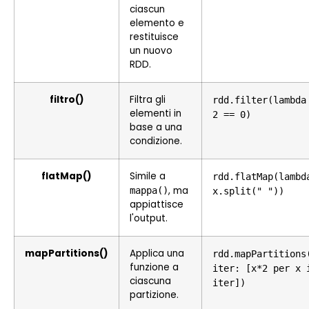
ciascun
elemento e
restituisce
un nuovo
RDD.
filtro()
Filtra gli
rdd.filter(lambda
elementi in
2 == 0)
base a una
condizione.
flatMap()
Simile a
rdd.flatMap(lambd
, ma
mappa()
x.split(" "))
appiattisce
l'output.
mapPartitions()
Applica una
rdd.mapPartitions
funzione a
iter: [x*2 per x 
ciascuna
iter])
partizione.