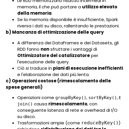
Le RDD memorizzano risultati intermedi in
memoria, il che può portare a
utilizzo elevato
della memoria
.
Se la memoria disponibile è insufficiente, Spark
riversa i dati su disco, rallentando le prestazioni.
b) Mancanza di ottimizzazione delle query
A differenza dei DataFrames e dei Datasets, gli
RDD fanno
non
sfruttare i vantaggi di
Ottimizzatore del catalizzatore
per
l'esecuzione delle query.
Ciò si traduce in
piani di esecuzione inefficienti
e l'elaborazione dei dati più lenta.
c) Operazioni costose (rimescolamento delle
spese generali)
Operazioni come
,
, E
groupByKey()
sortByKey()
causa
rimescolamento
, con
join()
conseguente latenza di rete e overhead di I/O
su disco.
Trasformazioni ampie (come
)
reduceByKey()