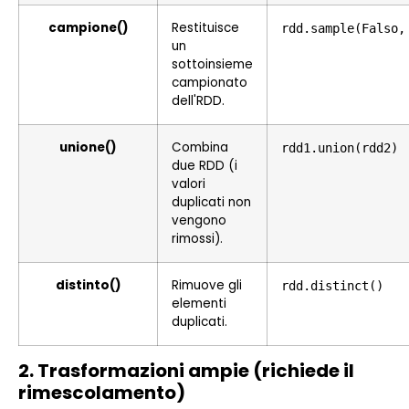
campione()
Restituisce
rdd.sample(Falso,
un
sottoinsieme
campionato
dell'RDD.
unione()
Combina
rdd1.union(rdd2)
due RDD (i
valori
duplicati non
vengono
rimossi).
distinto()
Rimuove gli
rdd.distinct()
elementi
duplicati.
2. Trasformazioni ampie (richiede il
rimescolamento)