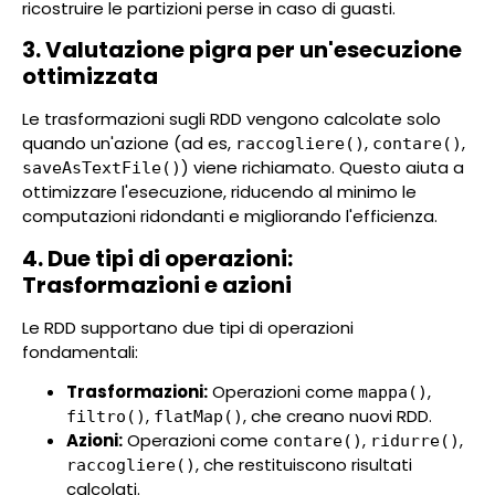
ricostruire le partizioni perse in caso di guasti.
3. Valutazione pigra per un'esecuzione
ottimizzata
Le trasformazioni sugli RDD vengono calcolate solo
quando un'azione (ad es,
,
,
raccogliere()
contare()
) viene richiamato. Questo aiuta a
saveAsTextFile()
ottimizzare l'esecuzione, riducendo al minimo le
computazioni ridondanti e migliorando l'efficienza.
4. Due tipi di operazioni:
Trasformazioni e azioni
Le RDD supportano due tipi di operazioni
fondamentali:
Trasformazioni:
Operazioni come
,
mappa()
,
, che creano nuovi RDD.
filtro()
flatMap()
Azioni:
Operazioni come
,
,
contare()
ridurre()
, che restituiscono risultati
raccogliere()
calcolati.