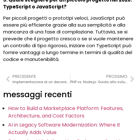
TypeScript o JavaScript?
Per piccoli progetti o prototipi veloci, JavaScript può
essere più efficiente grazie alla sua semplicità e alla
mancanza di una fase di compilazione. Tuttavia, se si
prevede che il progetto cresca o se si vuole mantenere
un controllo di tipo rigoroso, iniziare con TypeScript può
fornire vantaggi a lungo termine in termini di qualità del
codice e manutenibilità.
PRECEDENTE
PROSSIMO
Implementazione di un decoratore di scala in un elenco piatto trascinabile in React Native
PHP vs. Node.js: Guida allo sviluppo web moderno
messaggi recenti
How to Build a Marketplace Platform: Features,
Architecture, and Cost Factors
AI in Legacy Software Modernization: Where It
Actually Adds Value