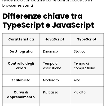
rendendolo compatibile con le basi di codice JS e i
browser esistenti.
Differenze chiave tra
TypeScript e JavaScript
Caratteristica
JavaScript
TypeScript
Dattilografia
Dinamico
Statico
Controllo degli
Tempo di
Tempo di
errori
esecuzione
compilazione
Scalabilità
Moderato
Alto
Curva di
Più basso
Più alto
apprendimento