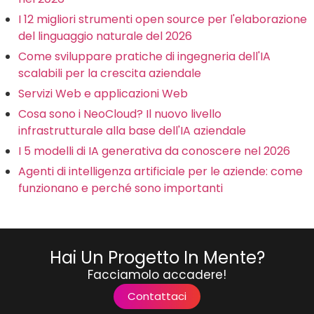
I 12 migliori strumenti open source per l'elaborazione
del linguaggio naturale del 2026
Come sviluppare pratiche di ingegneria dell'IA
scalabili per la crescita aziendale
Servizi Web e applicazioni Web
Cosa sono i NeoCloud? Il nuovo livello
infrastrutturale alla base dell'IA aziendale
I 5 modelli di IA generativa da conoscere nel 2026
Agenti di intelligenza artificiale per le aziende: come
funzionano e perché sono importanti
Hai Un Progetto In Mente?
Facciamolo accadere!
Contattaci