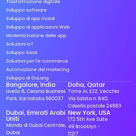
Trasformazione digitale
Sviluppo software
Sviluppo di app mobili
Sviluppo di applicazioni Web
Modernizzazione delle app
Soluzioni IoT
Sviluppo SaaS
Soluzioni per l'e-commerce
Automazione del marketing
Sviluppo di GoLang
Bangalore, India
Doha, Qatar
Livello 8, Cessna Business
Torre AL EZZ, Vecchia
Park, Karnataka 560037
Via Salata n. 840,
Casella postale 24683
Spanish (Spain)
Dubai, Emirati Arabi
New York, USA
Uniti
172 5th Ave Suite
Finnish
Mondo di Dubai Centrale,
49 Brooklyn -
Swedish
Dubai
11217