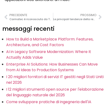
PRECEDENTE
PROSSIMO
Carmatec è riconosciuta da Techreviewer come la migliore azienda di sviluppo di app mobili a Dallas
Le principali tendenze della realtà aumentata a cui prestare attenzione nel 2022
messaggi recenti
How to Build a Marketplace Platform: Features,
Architecture, and Cost Factors
AI in Legacy Software Modernization: Where It
Actually Adds Value
Enterprise AI Solutions: How Businesses Can Move
from AI Ideas to Production Systems
I 20 migliori fornitori di servizi IT gestiti negli Stati Uniti
nel 2026
I 12 migliori strumenti open source per l'elaborazione
del linguaggio naturale del 2026
Come sviluppare pratiche di ingegneria dell'IA