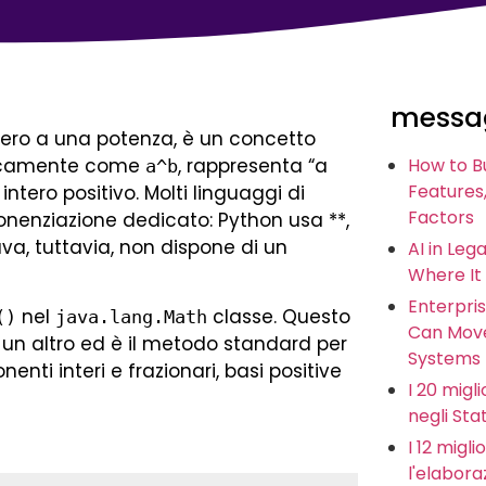
messag
mero a una potenza, è un concetto
icamente come
, rappresenta “a
How to B
a^b
Features,
ntero positivo. Molti linguaggi di
Factors
nenziazione dedicato: Python usa **,
va, tuttavia, non dispone di un
AI in Leg
Where It
Enterpris
nel
classe. Questo
()
java.lang.Math
Can Move
un altro ed è il metodo standard per
Systems
nti interi e frazionari, basi positive
I 20 miglio
negli Stat
I 12 migl
l'elabora