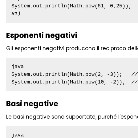
System.out.println(Math.pow(81, 0,25));  
81)
Esponenti negativi
Gli esponenti negativi producono il reciproco dell
java

System.out.println(Math.pow(2, -3));   
//
System.out.println(Math.pow(10, -2));  
//
Basi negative
Le basi negative sono supportate, purché l'esp
java
