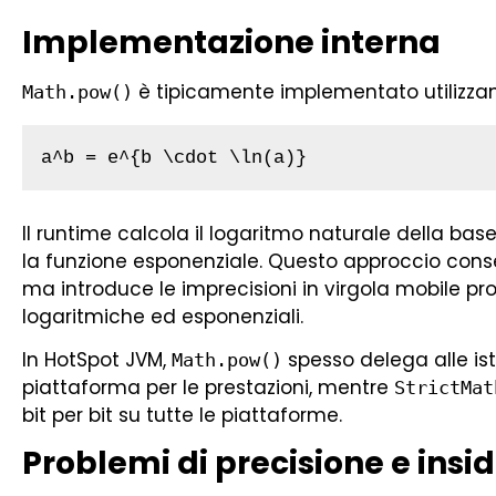
Implementazione interna
è tipicamente implementato utilizzand
Math.pow()
a^b = e^{b \cdot \ln(a)}
Il runtime calcola il logaritmo naturale della bas
la funzione esponenziale. Questo approccio conse
ma introduce le imprecisioni in virgola mobile pr
logaritmiche ed esponenziali.
In HotSpot JVM,
spesso delega alle ist
Math.pow()
piattaforma per le prestazioni, mentre
StrictMat
bit per bit su tutte le piattaforme.
Problemi di precisione e insi