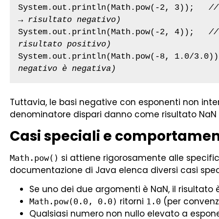
System.out.println(Math.pow(-2, 3));   
//
→ risultato negativo)
System.out.println(Math.pow(-2, 4));   
//
risultato positivo)
System.out.println(Math.pow(-8, 1.0/3.0))
negativo è negativa)
Tuttavia, le basi negative con esponenti non inte
denominatore dispari danno come risultato NaN
Casi speciali e comportamen
si attiene rigorosamente alle specifich
Math.pow()
documentazione di Java elenca diversi casi speci
Se uno dei due argomenti è NaN, il risultato 
ritorni
(per convenzi
Math.pow(0.0, 0.0)
1.0
Qualsiasi numero non nullo elevato a espo