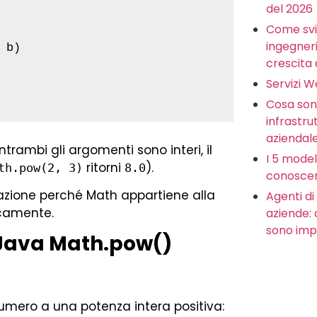
del 2026
Come svi
ingegneria
b)

crescita 
Servizi 
Cosa sono
infrastru
aziendal
rambi gli argomenti sono interi, il
I 5 model
ritorni
).
th.pow(2, 3)
8.0
conoscer
azione perché Math appartiene alla
Agenti di 
camente.
aziende:
sono imp
i Java Math.pow()
numero a una potenza intera positiva: