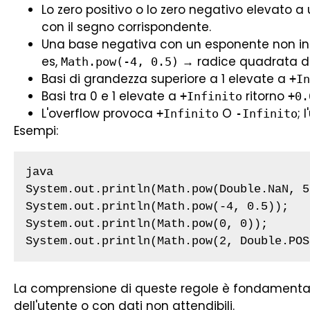
Lo zero positivo o lo zero negativo elevato a
con il segno corrispondente.
Una base negativa con un esponente non int
es,
→ radice quadrata de
Math.pow(-4, 0.5)
Basi di grandezza superiore a 1 elevate a
+In
Basi tra 0 e 1 elevate a
ritorno
+Infinito
+0.
L'overflow provoca
O
; 
+Infinito
-Infinito
Esempi:
java

System.out.println(Math.pow(Double.NaN, 5
System.out.println(Math.pow(-4, 0.5));   
System.out.println(Math.pow(0, 0));      
System.out.println(Math.pow(2, Double.POS
La comprensione di queste regole è fondamentale
dell'utente o con dati non attendibili.