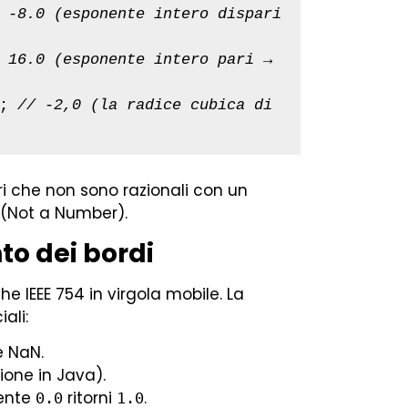
 -8.0 (esponente intero dispari 
 16.0 (esponente intero pari → 
; 
// -2,0 (la radice cubica di 
ri che non sono razionali con un
 (Not a Number).
to dei bordi
e IEEE 754 in virgola mobile. La
ali:
è NaN.
one in Java).
nente
ritorni
.
0.0
1.0