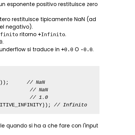
 un esponente positivo restituisce zero
ero restituisce tipicamente NaN (ad
l negativo).
ritorno
.
finito
+Infinito
.
0
l'underflow si traduce in
O
.
+0.0
-0.0
));      
// NaN
          
// NaN
          
// 1.0
ITIVE_INFINITY)); 
// Infinito
 quando si ha a che fare con l'input