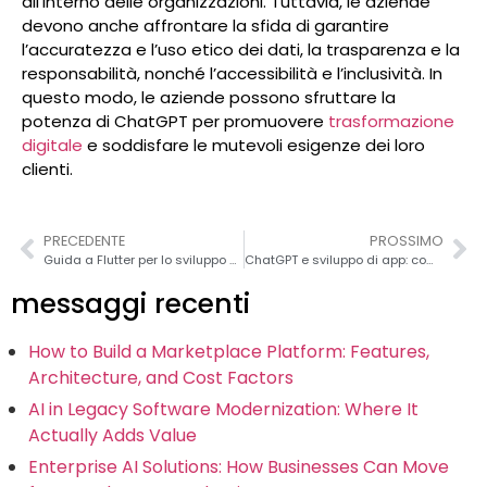
all'interno delle organizzazioni. Tuttavia, le aziende
devono anche affrontare la sfida di garantire
l’accuratezza e l’uso etico dei dati, la trasparenza e la
responsabilità, nonché l’accessibilità e l’inclusività. In
questo modo, le aziende possono sfruttare la
potenza di ChatGPT per promuovere
trasformazione
digitale
e soddisfare le mutevoli esigenze dei loro
clienti.
PRECEDENTE
PROSSIMO
Guida a Flutter per lo sviluppo di app aziendali 2026
ChatGPT e sviluppo di app: come l'intelligenza artificiale sta cambiando il modo in cui creiamo app
messaggi recenti
How to Build a Marketplace Platform: Features,
Architecture, and Cost Factors
AI in Legacy Software Modernization: Where It
Actually Adds Value
Enterprise AI Solutions: How Businesses Can Move