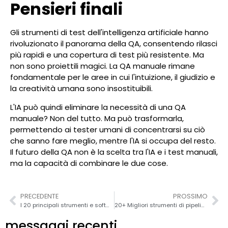
Pensieri finali
Gli strumenti di test dell'intelligenza artificiale hanno
rivoluzionato il panorama della QA, consentendo rilasci
più rapidi e una copertura di test più resistente. Ma
non sono proiettili magici. La QA manuale rimane
fondamentale per le aree in cui l'intuizione, il giudizio e
la creatività umana sono insostituibili.
L'IA può quindi eliminare la necessità di una QA
manuale? Non del tutto. Ma può trasformarla,
permettendo ai tester umani di concentrarsi su ciò
che sanno fare meglio, mentre l'IA si occupa del resto.
Il futuro della QA non è la scelta tra l'IA e i test manuali,
ma la capacità di combinare le due cose.
PRECEDENTE
PROSSIMO
I 20 principali strumenti e software di migrazione dei dati per un trasferimento di dati senza soluzione di continuità nel 2026
20+ Migliori strumenti di pipeline CI/CD per DevOps nel 2026
messaggi recenti