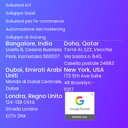
Soluzioni IoT
Sviluppo SaaS
Soluzioni per l'e-commerce
Automazione del marketing
Sviluppo di GoLang
Bangalore, India
Doha, Qatar
Livello 8, Cessna Business
Torre AL EZZ, Vecchia
Park, Karnataka 560037
Via Salata n. 840,
Casella postale 24683
Spanish (Spain)
Dubai, Emirati Arabi
New York, USA
Uniti
172 5th Ave Suite
Finnish
Mondo di Dubai Centrale,
49 Brooklyn -
Swedish
Dubai
11217
Londra, Regno Unito
Dutch
124-128 Città
Japanese
Strada Londra
German
EC1V 2NX
French