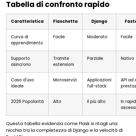
Tabella di confronto rapido
Caratteristica
Fiaschetta
Django
Fast
Curva di
Facile
Moderato
Facile
apprendimento
Supporto
Tramite
Parziale
Nativo
asincrono
estensioni
Caso d'uso
Microservizi
Applicazioni
API ad 
ideale
full-stack
presta
2026 Popolarità
Alto
Il più alto
In rapi
ascesa
Questa tabella evidenzia come Flask si ritagli una
nicchia tra la completezza di Django e la velocità di