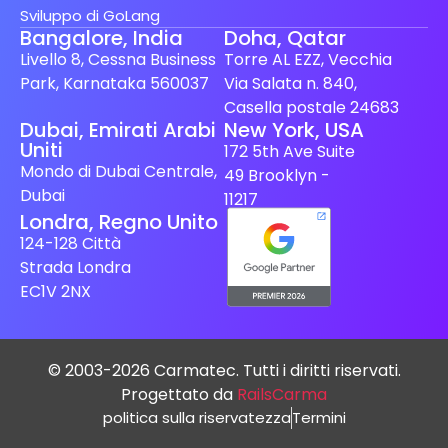
Sviluppo di GoLang
Bangalore, India
Doha, Qatar
Livello 8, Cessna Business
Torre AL EZZ, Vecchia
Park, Karnataka 560037
Via Salata n. 840,
Casella postale 24683
Dubai, Emirati Arabi
New York, USA
Uniti
172 5th Ave Suite
Mondo di Dubai Centrale,
49 Brooklyn -
Dubai
11217
Londra, Regno Unito
124-128 Città
Strada Londra
EC1V 2NX
© 2003-2026 Carmatec. Tutti i diritti riservati.
Progettato da
RailsCarma
politica sulla riservatezza
Termini