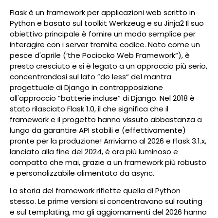
Flask è un framework per applicazioni web scritto in
Python e basato sul toolkit Werkzeug e su Jinja2 Il suo
obiettivo principale è fornire un modo semplice per
interagire con i server tramite codice. Nato come un
pesce d'aprile (’the Pociocko Web Framework“), è
presto cresciuto e si è legato a un approccio più serio,
concentrandosi sul lato ”do less“ del mantra
progettuale di Django in contrapposizione
all'approccio ”batterie incluse“ di Django. Nel 2018 è
stato rilasciato Flask 1.0, il che significa che il
framework e il progetto hanno vissuto abbastanza a
lungo da garantire API stabili e (effettivamente)
pronte per la produzione! Arriviamo al 2026 e Flask 3.1.x,
lanciato alla fine del 2024, è ora più luminoso e
compatto che mai, grazie a un framework più robusto
e personalizzabile alimentato da async.
La storia del framework riflette quella di Python
stesso. Le prime versioni si concentravano sul routing
e sul templating, ma gli aggiornamenti del 2026 hanno