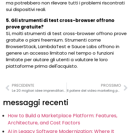
ma potrebbero non rilevare tutti i problemi riscontrati
sui dispositivi reali.
5. Gli strumenti di test cross-browser offrono
prove gratuite?
Sì, molti strumenti di test cross-browser offrono prove
gratuite o piani freemium. Strumenti come
BrowserStack, LambdaTest e Sauce Labs offrono in
genere un accesso limitato nel tempo o funzioni
limitate per aiutare gli utenti a valutare le loro
piattaforme prima dell'acquisto.
PRECEDENTE
PROSSIMO
Le 20 migliori idee imprenditoriali nel settore sanitario per le startup nel 2026
Il potere del video marketing per le PMI
messaggi recenti
How to Build a Marketplace Platform: Features,
Architecture, and Cost Factors
AI in Legacy Software Modernization: Where It