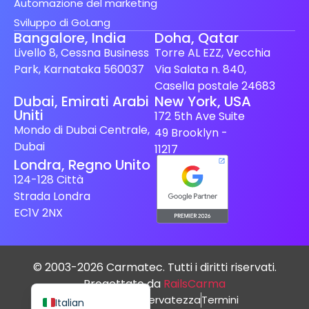
Automazione del marketing
Sviluppo di GoLang
Bangalore, India
Doha, Qatar
Livello 8, Cessna Business
Torre AL EZZ, Vecchia
Park, Karnataka 560037
Via Salata n. 840,
Casella postale 24683
Spanish (Spain)
Dubai, Emirati Arabi
New York, USA
Uniti
172 5th Ave Suite
Finnish
Mondo di Dubai Centrale,
49 Brooklyn -
Swedish
Dubai
11217
Londra, Regno Unito
Dutch
124-128 Città
Japanese
Strada Londra
German
EC1V 2NX
French
Spanish (Mexico)
© 2003-2026 Carmatec. Tutti i diritti riservati.
English
Progettato da
RailsCarma
politica sulla riservatezza
Termini
Italian