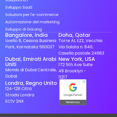
Sviluppo SaaS
Soluzioni per l'e-commerce
Automazione del marketing
Sviluppo di GoLang
Bangalore, India
Doha, Qatar
Livello 8, Cessna Business
Torre AL EZZ, Vecchia
Park, Karnataka 560037
Via Salata n. 840,
Casella postale 24683
Spanish (Spain)
Dubai, Emirati Arabi
New York, USA
Uniti
172 5th Ave Suite
Finnish
Mondo di Dubai Centrale,
49 Brooklyn -
Swedish
Dubai
11217
Londra, Regno Unito
Dutch
124-128 Città
Japanese
Strada Londra
German
EC1V 2NX
French