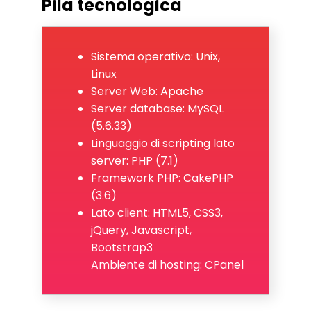
Pila tecnologica
Sistema operativo: Unix,
Linux
Server Web: Apache
Server database: MySQL
(5.6.33)
Linguaggio di scripting lato
server: PHP (7.1)
Framework PHP: CakePHP
(3.6)
Lato client: HTML5, CSS3,
jQuery, Javascript,
Bootstrap3
Ambiente di hosting: CPanel